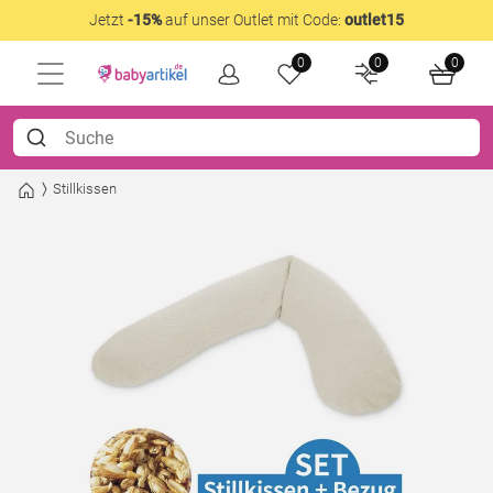
Jetzt
-15%
auf unser Outlet mit Code:
outlet15
0
0
0
Stillkissen