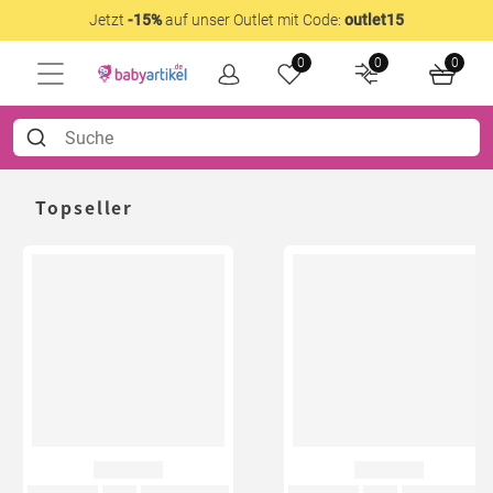
Jetzt
-15%
auf unser Outlet mit Code:
outlet15
0
0
0
Topseller