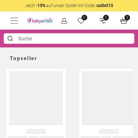
Jetzt
-15%
auf unser Outlet mit Code:
outlet15
0
0
0
Topseller