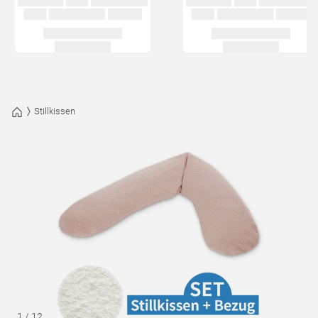
Stillkissen
1
/
12