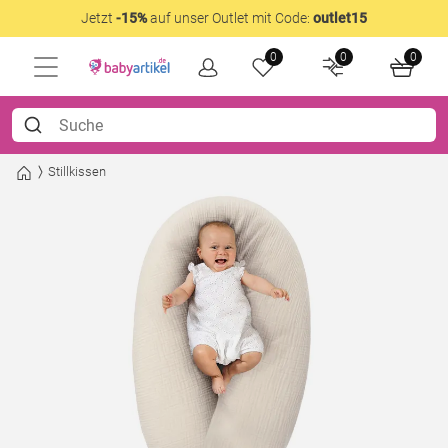
Jetzt
-15%
auf unser Outlet mit Code:
outlet15
0
0
0
Stillkissen