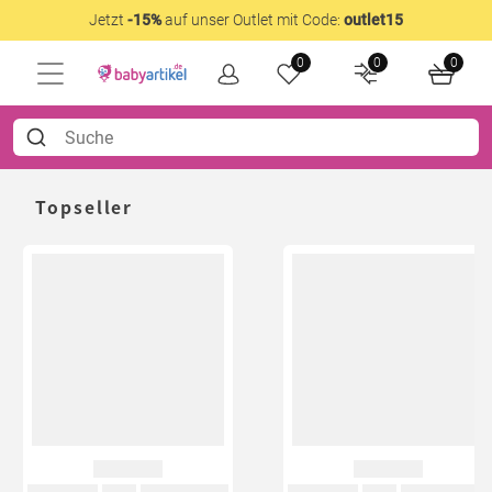
Jetzt
-15%
auf unser Outlet mit Code:
outlet15
0
0
0
Topseller