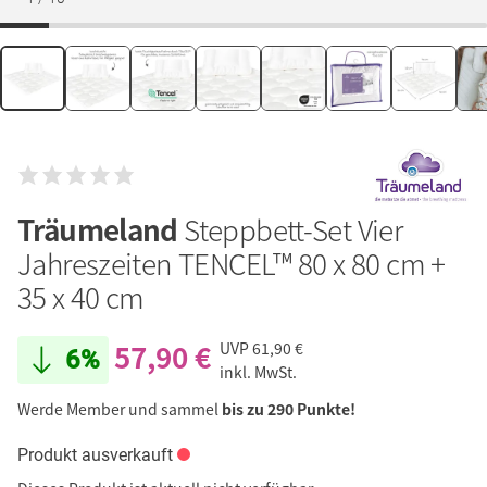
Träumeland
Steppbett-Set Vier
Jahreszeiten TENCEL™ 80 x 80 cm +
35 x 40 cm
57,90 €
UVP
61,90 €
6%
inkl. MwSt.
Werde Member und sammel
bis zu 290 Punkte!
Produkt ausverkauft