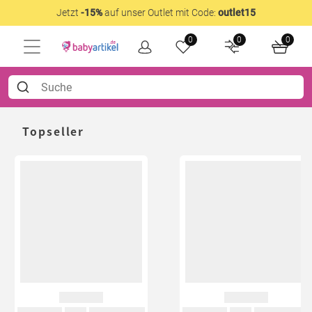
Jetzt
-15%
auf unser Outlet mit Code:
outlet15
0
0
0
Topseller