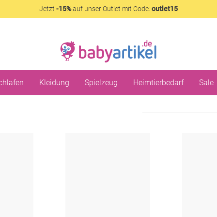
Jetzt
-15%
auf unser Outlet mit Code:
outlet15
chlafen
Kleidung
Spielzeug
Heimtierbedarf
Sale