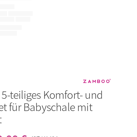
o
5-teiliges Komfort- und
et für Babyschale mit
t