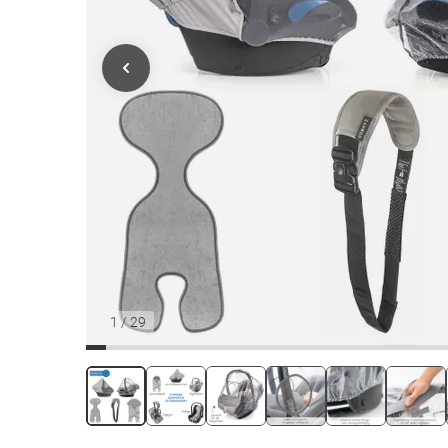
1
/
29