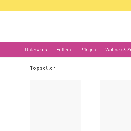
Unterwegs
Füttern
Pflegen
Wohnen & S
Topseller