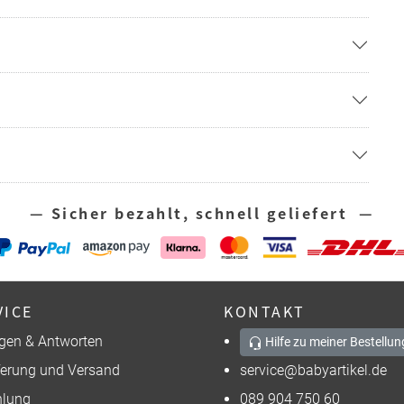
— Sicher bezahlt, schnell geliefert —
VICE
KONTAKT
gen & Antworten
Hilfe zu meiner Bestellun
ferung und Versand
service@babyartikel.de
lung
089 904 750 60