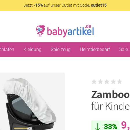
Jetzt
-15%
auf unser Outlet mit Code:
outlet15
chlafen
Kleidung
Spielzeug
Heimtierbedarf
Sale
Zambo
für Kinde
9
33%