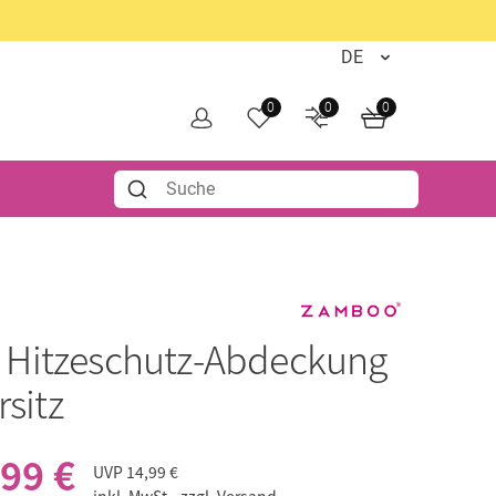
0
0
0
o
Hitzeschutz-Abdeckung
rsitz
,99 €
UVP
14,99 €
inkl. MwSt.,
zzgl. Versand