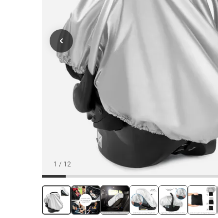
1
/
12