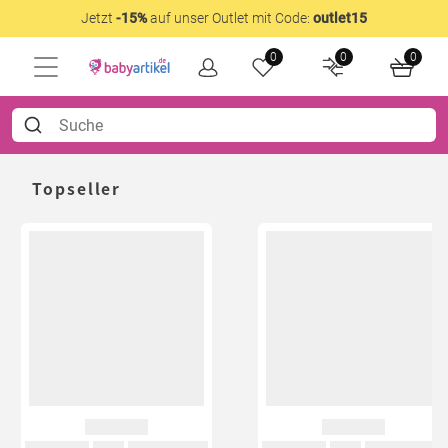
Jetzt
-15%
auf unser Outlet mit Code:
outlet15
0
0
0
Topseller