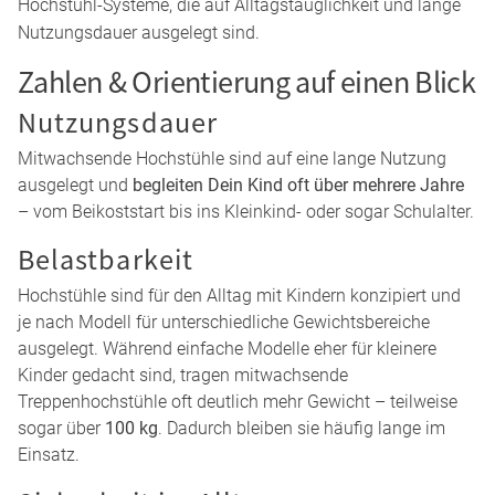
mitwachsende Konzepte
, die sich über mehrere Jahre
anpassen lassen. Besonders
Treppenhochstühle
sind
beliebt, da sie stabil stehen und sich flexibel an Größe und
Entwicklungsstand Deines Kindes anpassen.
Auch
modulare Lösungen
spielen eine große Rolle:
Hochstühle, die sich mit
Babyaufsatz oder Zubehör
erweitern lassen, begleiten Deinen Alltag vom Beikoststart
bis ins Kleinkindalter.
Bekannte Marken wie
hauck
stehen dabei für durchdachte
Hochstuhl-Systeme, die auf Alltagstauglichkeit und lange
Nutzungsdauer ausgelegt sind.
Zahlen & Orientierung auf einen Blick
Nutzungsdauer
Mitwachsende Hochstühle sind auf eine lange Nutzung
ausgelegt und
begleiten Dein Kind oft über mehrere Jahre
– vom Beikoststart bis ins Kleinkind- oder sogar Schulalter.