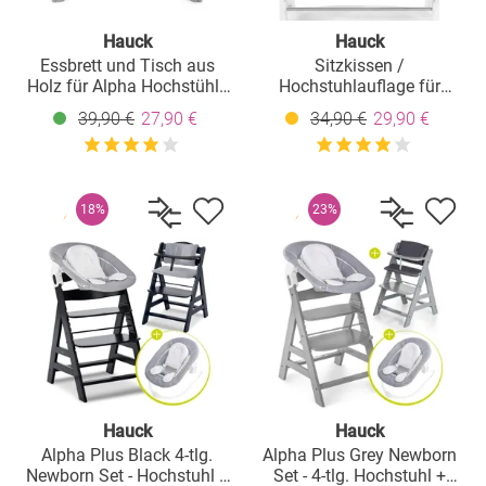
Hauck
Hauck
Essbrett und Tisch aus
Sitzkissen /
Holz für Alpha Hochstühle
Hochstuhlauflage für
(Wooden Tray) - Grau
Alpha, Beta & Arketa
39,90 €
27,90 €
34,90 €
29,90 €
Hochstuhl - Highchair Pad
Select - Muslin Dark Grey
18%
23%
Hauck
Hauck
Alpha Plus Black 4-tlg.
Alpha Plus Grey Newborn
Newborn Set - Hochstuhl +
Set - 4-tlg. Hochstuhl +