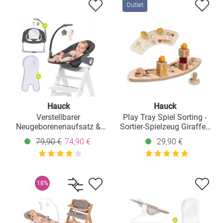
Outlet
Hauck
Hauck
Verstellbarer
Play Tray Spiel Sorting -
Neugeborenenaufsatz &
Sortier-Spielzeug Giraffe -
Wippe für Alpha & Beta
für Hochstuhl Alpha+,
79,90 €
74,90 €
29,90 €
Hochstuhl - Bouncer 2in1
Beta+ & Arketa
Deluxe - Melange Grey
18%