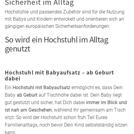
Belastbarkeit
Hochstühle sind für den Alltag mit Kindern konzipiert und
je nach Modell für unterschiedliche Gewichtsbereiche
ausgelegt. Während einfache Modelle eher für kleinere
Kinder gedacht sind, tragen mitwachsende
Treppenhochstühle oft deutlich mehr Gewicht – teilweise
sogar über
100 kg
. Dadurch bleiben sie häufig lange im
Einsatz.
Sicherheit im Alltag
Hochstühle und passendes Zubehör sind für die Nutzung
mit Babys und Kindern entwickelt und orientieren sich an
gängigen europäischen Sicherheitsanforderungen.
So wird ein Hochstuhl im Alltag
genutzt