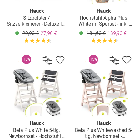
Hauck
Hauck
Sitzpolster /
Hochstuhl Alpha Plus
Sitzverkleinerer - Deluxe für
White im Sparset - inkl.
Alpha Hochstuhl - Grau
Sitzkissen + Play Tray
29,90 €
27,90 €
184,60 €
139,90 €
Basis + Spielzeug Play
Repairing mit Zahnrädern
& Muttern
15%
15%
Hauck
Hauck
Beta Plus White 5-tlg.
Beta Plus Whitewashed 5-
Newbornset - Hochstuhl +
tlg. Newbornset -