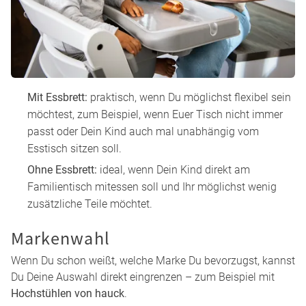
Sitzpolster
Essbrett
Aufbewahrungsboxen & Organizer
Hier findest Du alles gesammelt:
Hochstuhl-Zubehör
.
Für mehr Halt am Anfang:
Sitzverkleinerer für Hochstühle
.
Nutzung am Tisch: Essbrett oder
direkt am Esstisch?
Überlege, wie Ihr den Hochstuhl im Alltag am häufigsten
nutzt: