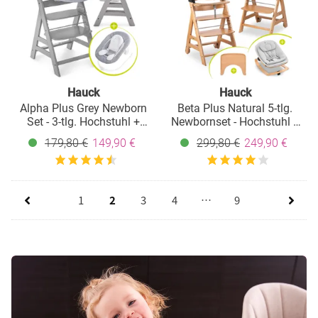
Hauck
Hauck
Alpha Plus Grey Newborn
Beta Plus Natural 5-tlg.
Set - 3-tlg. Hochstuhl +
Newbornset - Hochstuhl +
Neugeboreneneinsatz &
2in1 Babyaufsatz & Wippe
179,80 €
149,90 €
299,80 €
249,90 €
Wippe Stretch Grey
Eco, Essbrett, Sitzkissen -
Light Grey
1
2
3
4
…
9