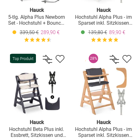
Hauck
Hauck
5-tlg. Alpha Plus Newborn
Hochstuhl Alpha Plus - im
Set - Hochstuhl + Bouncer
Sparset inkl. Sitzkissen
2in1 Premium in Dark Grey
Deluxe in Grau - White
339,50 €
289,90 €
139,80 €
89,90 €
+ Alpha Tray Essbrett +
Sitzverkleinerer in Jersey
Charcoal + Sitzkissen in
Melange Charcoal - Grey
Top Produkt
28%
Hauck
Hauck
Hochstuhl Beta Plus inkl.
Hochstuhl Alpha Plus - im
Essbrett, Sitzkissen und
Sparset inkl. Sitzkissen