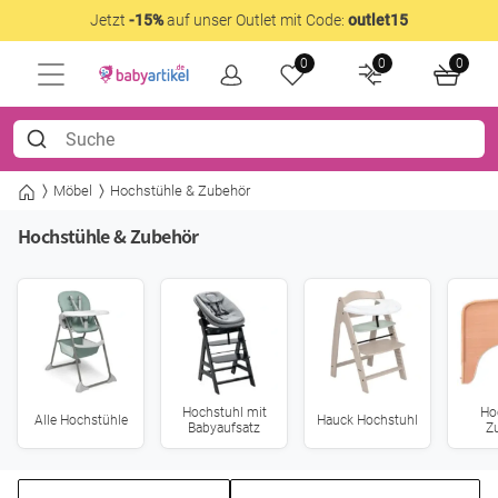
Jetzt
-15%
auf unser Outlet mit Code:
outlet15
0
0
0
Möbel
Hochstühle & Zubehör
Hochstühle & Zubehör
Hochstuhl mit
Ho
Alle Hochstühle
Hauck Hochstuhl
Babyaufsatz
Z