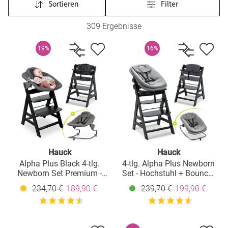
Sortieren
Filter
309 Ergebnisse
19%
16%
Hauck
Hauck
Alpha Plus Black 4-tlg.
4-tlg. Alpha Plus Newborn
Newborn Set Premium -
Set - Hochstuhl + Bouncer
Hochstuhl + 2in1
2in1 in Dark Grey Melange
234,70 €
189,90 €
239,70 €
199,90 €
Babyaufsatz & Wippe +
+ Sitzkissen in Jersey
Sitzkissen - Dark Grey
Charcoal - Black