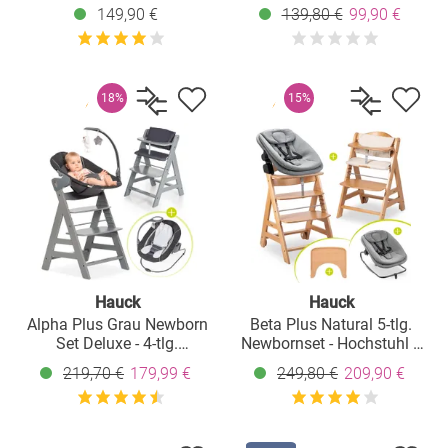
Rollen - Dark Grey
Deluxe in Grau - Natur
149,90 €
139,80 €
99,90 €
l
18%
15%
Hauck
Hauck
Alpha Plus Grau Newborn
Beta Plus Natural 5-tlg.
Set Deluxe - 4-tlg.
Newbornset - Hochstuhl +
Hochstuhl + 2in1
2in1 Babyaufsatz & Wippe,
219,70 €
179,99 €
249,80 €
209,90 €
Neugeboreneneinsatz
Essbrett, Sitzkissen - Dark
(verstellbar) + Sitzpolster
Grey Melange