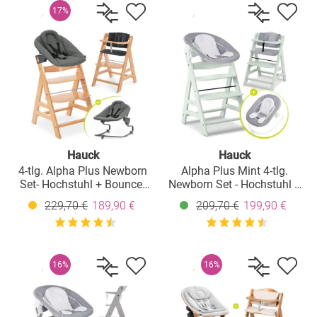
17%
Hauck
Hauck
4-tlg. Alpha Plus Newborn
Alpha Plus Mint 4-tlg.
Set- Hochstuhl + Bouncer
Newborn Set - Hochstuhl +
2in1 in Dark Grey +
2in1 Babyaufsatz & Wippe
229,70 €
189,90 €
209,70 €
199,90 €
Sitzkissen Deluxe in
+ Sitzkissen - Stretch Grey
Melange Charcoal - Natur
16%
16%