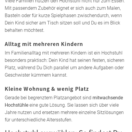
sitzt. So wird der Hochstuhl schon früh Teil Eures
Familienalltags, noch bevor Dein Kind selbstständig sitzen
kann.
Beikost & Füttern
Mit dem
Beikoststart
wird der Hochstuhl schnell Teil Eurer
täglichen Routine. Dein Baby sitzt aufrecht und sicher,
während es erste Essversuche selbst unternimmt oder Du
es Löffel für Löffel fütterst. Dein Baby sitzt gut gestützt, Du
hast beide Hände frei und behältst so den Überblick. Das
macht Euren Beikoststart einfacher und entspannter.
Selbstständig essen lernen
Mit der Zeit wird der Hochstuhl zum festen Platz am Tisch:
Dein Kind wird immer selbstständiger, lernt mit Besteck
umzugehen, greift nach Essen und nimmt aktiv an den
Mahlzeiten teil – sicher und auf Augenhöhe am
Familientisch.