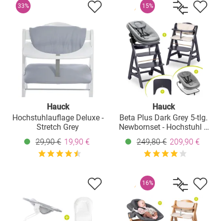
33%
15%
Hauck
Hauck
Hochstuhlauflage Deluxe -
Beta Plus Dark Grey 5-tlg.
Stretch Grey
Newbornset - Hochstuhl +
2in1 Babyaufsatz & Wippe,
29,90 €
19,90 €
249,80 €
209,90 €
Essbrett, Sitzkissen - Dark
Grey Melange
16%