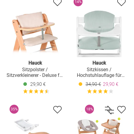
14%
Hauck
Hauck
Sitzpolster /
Sitzkissen /
Sitzverkleinerer - Deluxe für
Hochstuhlauflage für
Alpha Hochstuhl - Beige
Alpha Hochstuhl -
29,90 €
34,90 €
29,90 €
Highchair Pad Select -
Muslin Mint
35%
18%