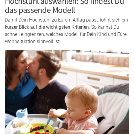
Spielen & Beschäftigung
Viele Familien nutzen den Hochstuhl nicht nur zum Essen.
Mit passendem Zubehör eignet er sich auch zum Malen,
Basteln oder für kurze Spielphasen zwischendurch, wenn
Dein Kind sicher am Tisch sitzen soll und Du es im Blick
behalten möchtest.
Alltag mit mehreren Kindern
Im Familienalltag mit mehreren Kindern ist ein Hochstuhl
besonders praktisch: Dein Kind hat seinen festen, sicheren
Platz, während Du Dich parallel um andere Aufgaben oder
Geschwister kümmern kannst.
Kleine Wohnung & wenig Platz
Gerade bei begrenztem Platzangebot sind
mitwachsende
Hochstühle
eine gute Lösung. Sie lassen sich über viele
Jahre nutzen und ersetzen mehrere einzelne Sitzlösungen