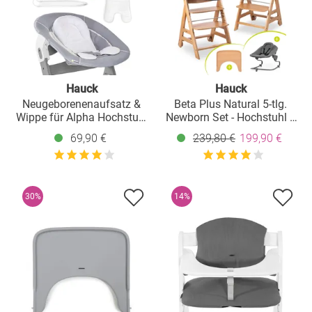
Hauck
Hauck
Neugeborenenaufsatz &
Beta Plus Natural 5-tlg.
Wippe für Alpha Hochstuhl
Newborn Set - Hochstuhl +
- Bouncer 2in1 - Stretch
2in1 Neugeborenen-
69,90 €
239,80 €
199,90 €
Grey
Aufsatz & Wippe Premium,
Essbrett, Sitzkissen - Dark
Grey
30%
14%