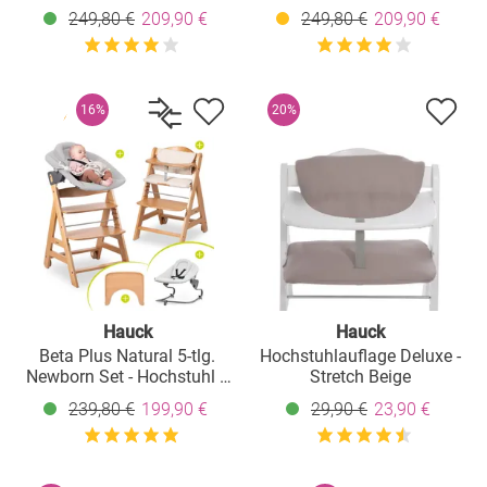
2in1 Babyaufsatz & Wippe,
Hochstuhl + 2in1
249,80 €
209,90 €
249,80 €
209,90 €
Essbrett, Sitzkissen - Dark
Babyaufsatz & Wippe,
Grey Melange
Essbrett, Sitzkissen - Dark
Grey Melange
16%
20%
Hauck
Hauck
Beta Plus Natural 5-tlg.
Hochstuhlauflage Deluxe -
Newborn Set - Hochstuhl +
Stretch Beige
2in1 Neugeborenen-
239,80 €
199,90 €
29,90 €
23,90 €
Aufsatz & Wippe Premium
+ Essbrett + Sitzkissen -
Light Grey