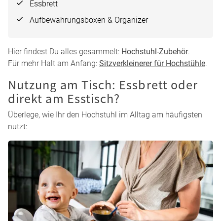
findest Du hier passende Modelle:
Hochstuhl mit
Babyaufsatz
.
Mitwachsend oder möglichst kompakt?
Viele Familien entscheiden sich für einen
mitwachsenden
Treppenhochstuhl
, weil er über mehrere Jahre genutzt
werden kann. Für eine langfristige Lösung sind Modelle mit
verstellbarer Sitzfläche und Fußstütze besonders praktisch.
Zubehör: Was macht Euren Alltag
leichter?
Hochstuhl-Zubehör ist kein Muss, macht für Euren Komfort
aber manchmal den Unterschied. Je nach Alter und Alltag
sind besonders praktisch:
Babyaufsatz
Sitzverkleinerer