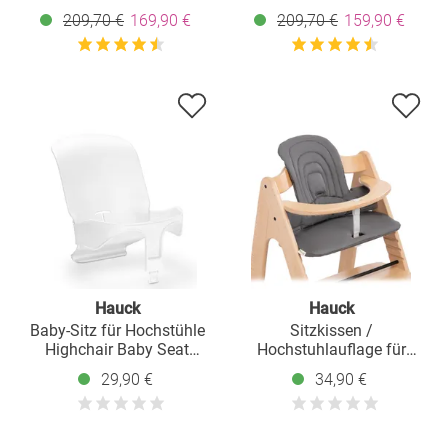
2in1 Babyaufsatz & Wippe
Neugeboreneneinsatz &
209,70 €
169,90 €
209,70 €
159,90 €
+ Sitzkissen - Stretch Grey
Wippe Stretch Grey +
Sitzpolster
Hauck
Hauck
Baby-Sitz für Hochstühle
Sitzkissen /
Highchair Baby Seat
Hochstuhlauflage für
(Rückenlehne und
Highchair Baby Seat - Dark
29,90 €
34,90 €
Schutzbügel) - White
Grey