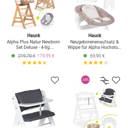
Hauck
Hauck
Alpha Plus Natur Newborn
Neugeborenenaufsatz &
Set Deluxe - 4-tlg.
Wippe für Alpha Hochstuhl
Hochstuhl +
- Bouncer 2in1 - Stretch
219,70 €
179,99 €
69,90 €
Neugeborenenaufsatz
Beige
(Rückenlehne verstellbar) +
Sitzkissen
24%