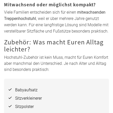
Alter & Entwicklungsstand Deines Kindes
Der wichtigste Punkt ist, ob Dein Kind bereits
selbstständig
sitzen
kann:
Ab Sitzalter:
ein klassischer Hochstuhl ist geeignet
Ab Geburt:
sinnvoll, wenn Dein Baby noch liegt und Du
einen
Hochstuhl mit Babyaufsatz
nutzen möchtest.
Wenn Du gezielt nach einer Lösung ab der Geburt suchst,