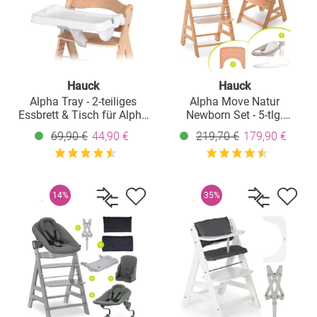
Hauck
Hauck
Alpha Tray - 2-teiliges
Alpha Move Natur
Essbrett & Tisch für Alpha
Newborn Set - 5-tlg.
Hochstühle - White
Hochstuhl + Aufsatz &
69,90 €
44,90 €
219,70 €
179,90 €
Wippe, Essbrett, Sitzkissen
- Stretch Beige
14%
35%