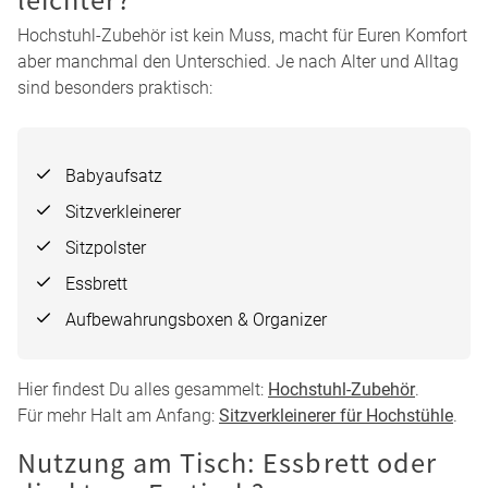
findest Du hier passende Modelle:
Hochstuhl mit
Babyaufsatz
.
Mitwachsend oder möglichst kompakt?
Viele Familien entscheiden sich für einen
mitwachsenden
Treppenhochstuhl
, weil er über mehrere Jahre genutzt
werden kann. Für eine langfristige Lösung sind Modelle mit
verstellbarer Sitzfläche und Fußstütze besonders praktisch.
Zubehör: Was macht Euren Alltag
leichter?
Hochstuhl-Zubehör ist kein Muss, macht für Euren Komfort
aber manchmal den Unterschied. Je nach Alter und Alltag
sind besonders praktisch:
Babyaufsatz
Sitzverkleinerer