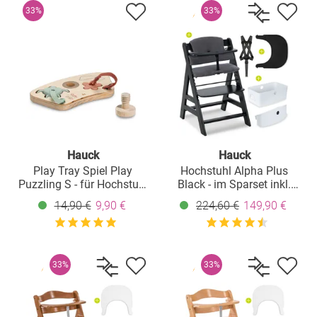
33%
33%
Hauck
Hauck
Play Tray Spiel Play
Hochstuhl Alpha Plus
Puzzling S - für Hochstuhl
Black - im Sparset inkl.
Alpha+, Beta+ & Arketa -
Essbrett Click Tray,
14,90 €
9,90 €
224,60 €
149,90 €
Turtle & Flower
Sitzkissen und
Aufbewahrungsboxen -
Jersey Charcoal
33%
33%