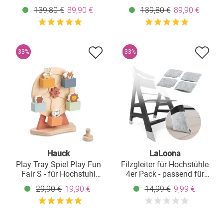
Deluxe in Grau - White
Deluxe in Grau - Grey
139,80 €
89,90 €
139,80 €
89,90 €
33%
33%
Hauck
LaLoona
Play Tray Spiel Play Fun
Filzgleiter für Hochstühle
Fair S - für Hochstuhl
4er Pack - passend für
Alpha+, Beta+ & Arketa -
Hauck Alpha, Beta und
29,90 €
19,90 €
14,99 €
9,99 €
Riesenrad
Roba Sit Up - Grau