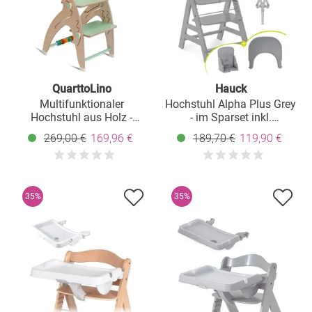
QuarttoLino
Hauck
Multifunktionaler
Hochstuhl Alpha Plus Grey
Hochstuhl aus Holz -
- im Sparset inkl.
Hochstuhl, Schaukel,
Sitzverkleinerer + Essbrett
269,00 €
169,96 €
189,70 €
119,90 €
Treppe, Lerntower &
Babywippe in einem bis
150 kg nutzbar - Grün
35%
35%