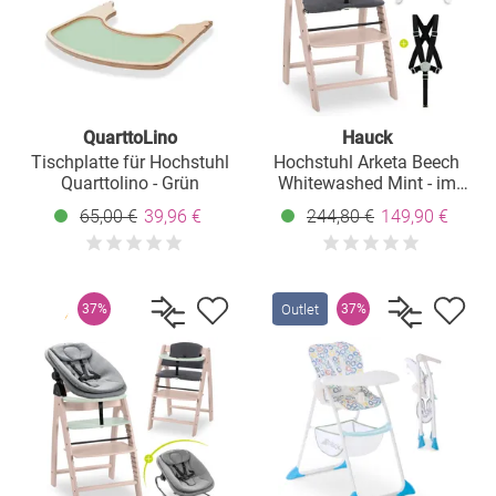
QuarttoLino
Hauck
Tischplatte für Hochstuhl
Hochstuhl Arketa Beech
Quarttolino - Grün
Whitewashed Mint - im
Sparset inkl. Click Tray und
65,00 €
39,96 €
244,80 €
149,90 €
Sitzkissen - Charcoal
Outlet
37%
37%