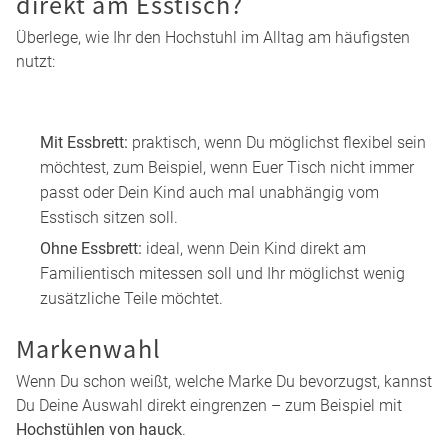
Sitzpolster
Essbrett
Aufbewahrungsboxen & Organizer
Hier findest Du alles gesammelt:
Hochstuhl-Zubehör
.
Für mehr Halt am Anfang:
Sitzverkleinerer für Hochstühle
.
Nutzung am Tisch: Essbrett oder
direkt am Esstisch?
Überlege, wie Ihr den Hochstuhl im Alltag am häufigsten
nutzt: