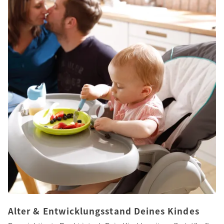
für unterschiedliche Altersstufen.
Hochstuhl auswählen: So findest Du
das passende Modell
Damit Dein Hochstuhl zu Eurem Alltag passt, lohnt sich ein
kurzer Blick auf die wichtigsten Kriterien
. So kannst Du
schnell eingrenzen, welches Modell für Dein Kind und Eure
Wohnsituation sinnvoll ist.