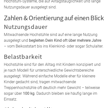
mitwachsende Konzepte
, die sich über mehrere Jahre
anpassen lassen. Besonders
Treppenhochstühle
sind
beliebt, da sie stabil stehen und sich flexibel an Größe und
Entwicklungsstand Deines Kindes anpassen.
Auch
modulare Lösungen
spielen eine große Rolle:
Hochstühle, die sich mit
Babyaufsatz oder Zubehör
erweitern lassen, begleiten Deinen Alltag vom Beikoststart
bis ins Kleinkindalter.
Bekannte Marken wie
hauck
stehen dabei für durchdachte
Hochstuhl-Systeme, die auf Alltagstauglichkeit und lange
Nutzungsdauer ausgelegt sind.
Zahlen & Orientierung auf einen Blick
Nutzungsdauer
Mitwachsende Hochstühle sind auf eine lange Nutzung
ausgelegt und
begleiten Dein Kind oft über mehrere Jahre
– vom Beikoststart bis ins Kleinkind- oder sogar Schulalter.