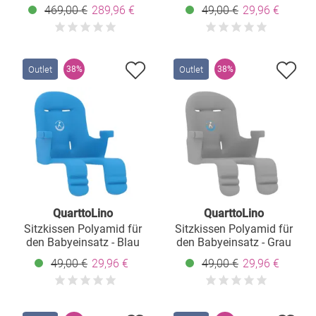
Babysitz, Tischplatte,
469,00 €
289,96 €
49,00 €
29,96 €
Spielwürfel, Sicherheitsgurt
- Hochstuhl, Schaukel,
Treppe, Lerntower &
Babywippe in einem bis
150 kg nutzbar - Weiß
Outlet
Outlet
38%
38%
QuarttoLino
QuarttoLino
Sitzkissen Polyamid für
Sitzkissen Polyamid für
den Babyeinsatz - Blau
den Babyeinsatz - Grau
49,00 €
29,96 €
49,00 €
29,96 €