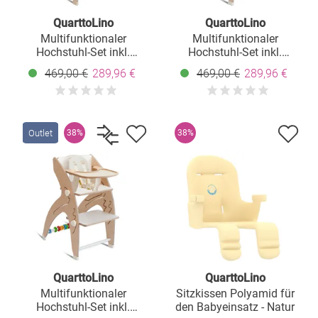
QuarttoLino
QuarttoLino
Multifunktionaler
Multifunktionaler
Hochstuhl-Set inkl.
Hochstuhl-Set inkl.
Babysitz, Tischplatte,
Babysitz, Tischplatte,
469,00 €
289,96 €
469,00 €
289,96 €
Spielwürfel, Sicherheitsgurt
Spielwürfel, Sicherheitsgurt
- Hochstuhl, Schaukel,
- Hochstuhl, Schaukel,
Treppe, Lerntower &
Treppe, Lerntower &
Babywippe in einem bis
Babywippe in einem bis
150 kg nutzbar - Grau
150 kg nutzbar - Grün
Outlet
38%
38%
QuarttoLino
QuarttoLino
Multifunktionaler
Sitzkissen Polyamid für
Hochstuhl-Set inkl.
den Babyeinsatz - Natur