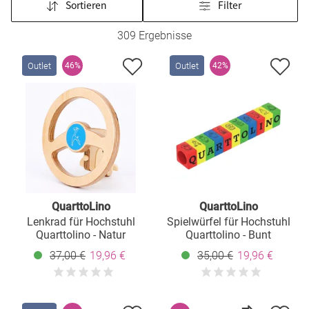
Sortieren
Filter
309 Ergebnisse
Outlet
Outlet
46%
42%
QuarttoLino
QuarttoLino
Lenkrad für Hochstuhl
Spielwürfel für Hochstuhl
Quarttolino - Natur
Quarttolino - Bunt
37,00 €
19,96 €
35,00 €
19,96 €