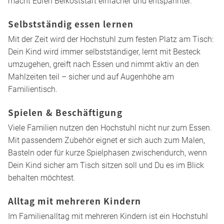
sitzt. So wird der Hochstuhl schon früh Teil Eures
Familienalltags, noch bevor Dein Kind selbstständig sitzen
kann.
Beikost & Füttern
Mit dem
Beikoststart
wird der Hochstuhl schnell Teil Eurer
täglichen Routine. Dein Baby sitzt aufrecht und sicher,
während es erste Essversuche selbst unternimmt oder Du
es Löffel für Löffel fütterst. Dein Baby sitzt gut gestützt, Du
hast beide Hände frei und behältst so den Überblick. Das
macht Euren Beikoststart einfacher und entspannter.
Selbstständig essen lernen
Mit der Zeit wird der Hochstuhl zum festen Platz am Tisch:
Dein Kind wird immer selbstständiger, lernt mit Besteck
umzugehen, greift nach Essen und nimmt aktiv an den
Mahlzeiten teil – sicher und auf Augenhöhe am
Familientisch.