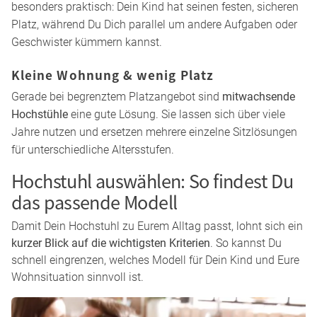
Spielen & Beschäftigung
Viele Familien nutzen den Hochstuhl nicht nur zum Essen.
Mit passendem Zubehör eignet er sich auch zum Malen,
Basteln oder für kurze Spielphasen zwischendurch, wenn
Dein Kind sicher am Tisch sitzen soll und Du es im Blick
behalten möchtest.
Alltag mit mehreren Kindern
Im Familienalltag mit mehreren Kindern ist ein Hochstuhl
besonders praktisch: Dein Kind hat seinen festen, sicheren
Platz, während Du Dich parallel um andere Aufgaben oder
Geschwister kümmern kannst.
Kleine Wohnung & wenig Platz
Gerade bei begrenztem Platzangebot sind
mitwachsende
Hochstühle
eine gute Lösung. Sie lassen sich über viele
Jahre nutzen und ersetzen mehrere einzelne Sitzlösungen