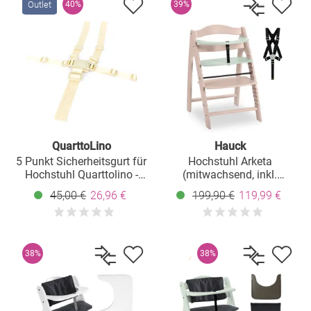
Outlet
40%
39%
QuarttoLino
Hauck
5 Punkt Sicherheitsgurt für
Hochstuhl Arketa
Hochstuhl Quarttolino -
(mitwachsend, inkl.
Beige
Gurtsystem, Massivholz
45,00 €
26,96 €
199,90 €
119,99 €
FSC zertifiziert) - Beech
Whitewashed Mint
38%
38%