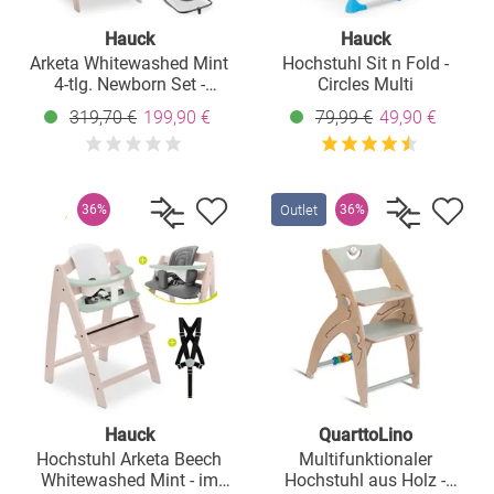
Hauck
Hauck
Arketa Whitewashed Mint
Hochstuhl Sit n Fold -
4-tlg. Newborn Set -
Circles Multi
Hochstuhl + 2in1
319,70 €
199,90 €
79,99 €
49,90 €
Babyaufsatz & Wippe +
Sitzkissen - Melange Dark
Grey
Outlet
36%
36%
Hauck
QuarttoLino
Hochstuhl Arketa Beech
Multifunktionaler
Whitewashed Mint - im
Hochstuhl aus Holz -