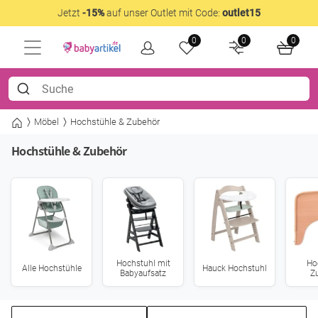
Jetzt
-15%
auf unser Outlet mit Code:
outlet15
0
0
0
Möbel
Hochstühle & Zubehör
Hochstühle & Zubehör
Hochstuhl mit
Ho
Alle Hochstühle
Hauck Hochstuhl
Babyaufsatz
Z