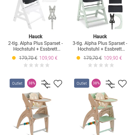
Hauck
Hauck
2-tlg. Alpha Plus Sparset -
3-tlg. Alpha Plus Sparset -
Hochstuhl + Essbrett
Hochstuhl + Essbrett
Wooden Tray + Sitzkissen
Wooden Tray + Sitzkissen
179,70 €
109,90 €
179,70 €
109,90 €
Deluxe in Melange
Deluxe in Melange
Charcoal - White
Charcoal - Mint
Outlet
Outlet
38%
38%