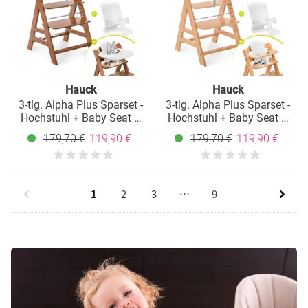
Hauck
Hauck
3-tlg. Alpha Plus Sparset -
3-tlg. Alpha Plus Sparset -
Hochstuhl + Baby Seat +
Hochstuhl + Baby Seat +
Essbrett - Walnut
Essbrett - Natur
179,70 €
119,90 €
179,70 €
119,90 €
1
2
3
…
9