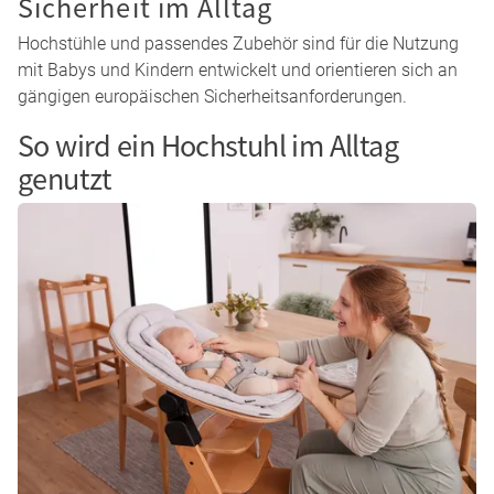
Belastbarkeit
Hochstühle sind für den Alltag mit Kindern konzipiert und
je nach Modell für unterschiedliche Gewichtsbereiche
ausgelegt. Während einfache Modelle eher für kleinere
Kinder gedacht sind, tragen mitwachsende
Treppenhochstühle oft deutlich mehr Gewicht – teilweise
sogar über
100 kg
. Dadurch bleiben sie häufig lange im
Einsatz.
Sicherheit im Alltag
Hochstühle und passendes Zubehör sind für die Nutzung
mit Babys und Kindern entwickelt und orientieren sich an
gängigen europäischen Sicherheitsanforderungen.
So wird ein Hochstuhl im Alltag
genutzt