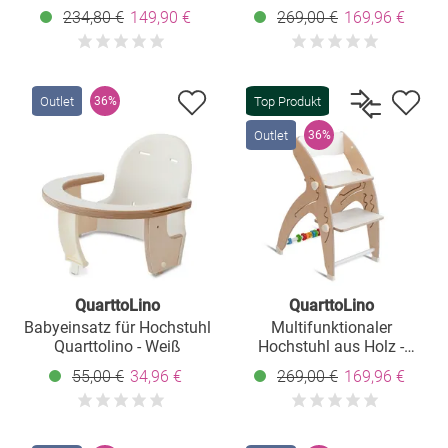
Sparset inkl. Baby Seat
Hochstuhl, Schaukel,
234,80 €
149,90 €
269,00 €
169,96 €
und Sitzpolster - Dark Grey
Treppe, Lerntower &
Babywippe in einem bis
150 kg nutzbar - Grau
Outlet
Top Produkt
36%
Outlet
36%
QuarttoLino
QuarttoLino
Babyeinsatz für Hochstuhl
Multifunktionaler
Quarttolino - Weiß
Hochstuhl aus Holz -
Hochstuhl, Schaukel,
55,00 €
34,96 €
269,00 €
169,96 €
Treppe, Lerntower &
Babywippe in einem bis
150 kg nutzbar - Weiß