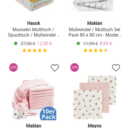
Hauck
Makian
Musselin Multituch /
Mullwindel / Mulltuch 3er
Spucktuch / Mullwindel /
Pack 80 x 80 cm - Modern
Pucktuch Cuddle N Clean
Design - Grau Weiß
27,90 €
12,90 €
11,99 €
8,99 €
3er Set 80 x 80 cm - Honey
/ Mint / Leo Natural
23%
24%
Makian
Meyco