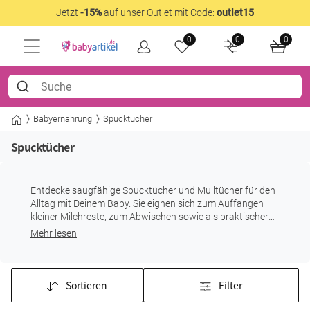
Jetzt
-15%
auf unser Outlet mit Code:
outlet15
0
0
0
Babyernährung
Spucktücher
Spucktücher
Entdecke saugfähige Spucktücher und Mulltücher für den
Alltag mit Deinem Baby. Sie eignen sich zum Auffangen
kleiner Milchreste, zum Abwischen sowie als praktischer
Schutz für Kleidung und Unterlagen – zu Hause und
Mehr lesen
unterwegs.
Sortieren
Filter