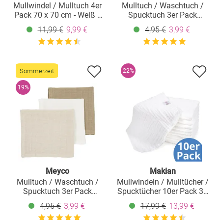
Mullwindel / Mulltuch 4er
Mulltuch / Waschtuch /
Pack 70 x 70 cm - Weiß /
Spucktuch 3er Pack
Mint / Icegreen / Grau
Musselin 30 x 30 cm - Soft
11,99 €
9,99 €
4,95 €
3,99 €
Rose / Rose
Sommerzeit
22%
19%
Meyco
Makian
Mulltuch / Waschtuch /
Mullwindeln / Mulltücher /
Spucktuch 3er Pack
Spucktücher 10er Pack 35
Musselin 30 x 30 cm -
x 50 cm - Weiß
4,95 €
3,99 €
17,99 €
13,99 €
OffWhite / Soft Sand /
Taupe