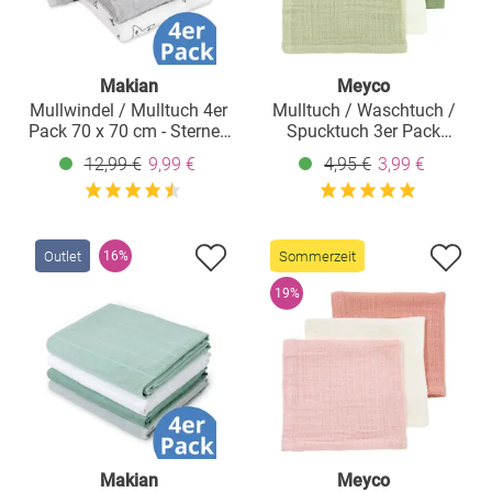
Makian
Meyco
Mullwindel / Mulltuch 4er
Mulltuch / Waschtuch /
Pack 70 x 70 cm - Sterne -
Spucktuch 3er Pack
Weiß Grau
Musselin 30 x 30 cm -
12,99 €
9,99 €
4,95 €
3,99 €
Naturel / Soft Olive
Outlet
Sommerzeit
16%
19%
Makian
Meyco