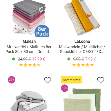
Makian
LaLoona
Mullwindel / Mulltuch 8er
Mullwindeln / Mulltücher /
Pack 80 x 80 cm - Orchidee
Spucktücher OEKO-TEX®
/ Puder
3er Pack 70 x 70 cm - Gelb
24,99 €
17,99 €
9,99 €
7,99 €
Sommerzeit
23%
19%