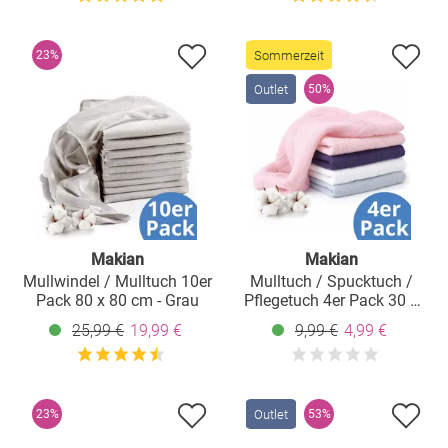
Sommerzeit
23%
Outlet
50%
Makian
Makian
Mullwindel / Mulltuch 10er
Mulltuch / Spucktuch /
Pack 80 x 80 cm - Grau
Pflegetuch 4er Pack 30 x
30 cm - Lila / Puder
25,99 €
19,99 €
9,99 €
4,99 €
Outlet
23%
53%