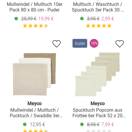
Mullwindel / Mulltuch 10er
Mulltuch / Waschtuch /
Pack 80 x 80 cm - Puder
Spucktuch 3er Pack 30 x
30 cm - Mini Panther - Soft
25,99 €
19,99 €
3,95 €
2,99 €
Pink
Outlet
10%
Meyco
Meyco
Mullwindel / Mulltuch /
Spucktuch Popcorn aus
Pucktuch / Swaddle 3er
Frottee 6er Pack 52 x 20
Pack Musselin 70 x 70 cm
cm - Naturel / Soft Sand
12,95 €
8,95 €
7,99 €
- OffWhite / Soft Sand /