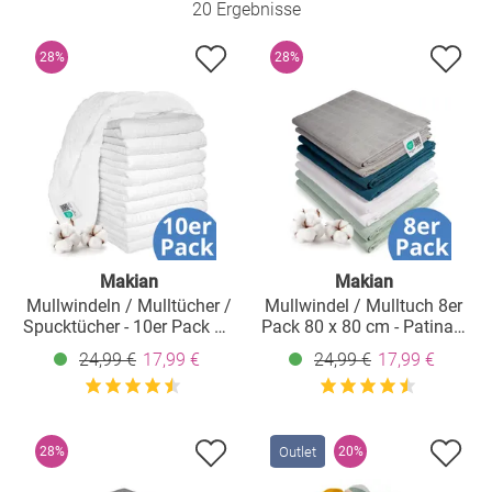
20 Ergebnisse
28%
28%
Makian
Makian
Mullwindeln / Mulltücher /
Mullwindel / Mulltuch 8er
Spucktücher - 10er Pack 80
Pack 80 x 80 cm - Patina /
x 80 cm - Weiß
Mint
24,99 €
17,99 €
24,99 €
17,99 €
Outlet
28%
20%