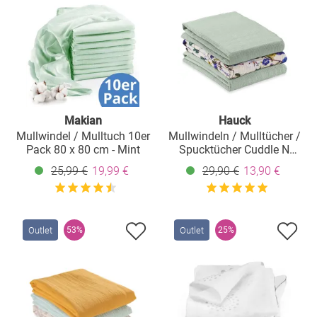
Makian
Hauck
Mullwindel / Mulltuch 10er
Mullwindeln / Mulltücher /
Pack 80 x 80 cm - Mint
Spucktücher Cuddle N
Clean - 3er Set 80 x 80 cm -
25,99 €
19,99 €
29,90 €
13,90 €
Sage / Beige / Floral
Outlet
Outlet
53%
25%