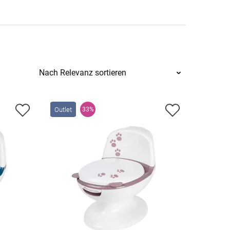
Outlet
33%