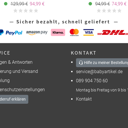
tze inkl. Reisetasche - Tinted
für die Fahrzeuggurtbefestigu
129,99 €
94,99 €
94,99 €
74,99 €
Gray
Black
— Sicher bezahlt, schnell geliefert —
VICE
KONTAKT
gen & Antworten
Hilfe zu meiner Bestellun
ferung und Versand
service@babyartikel.de
lung
089 904 750 60
enschutzeinstellungen
Montag bis Freitag von 9 bis 
Kontakt
derruf erklären