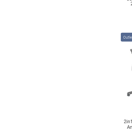
L
Outle
2in
Am