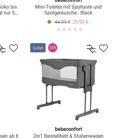
bebeconfort
Soko bis
Mini-Toilette mit Spültaste und
t nur 5,6
Spülgeräusche - Black
44,99 €
29,99 €
Outlet
23%
bebeconfort
ssen ab 6
2in1 Beistellbett & Stubenwagen