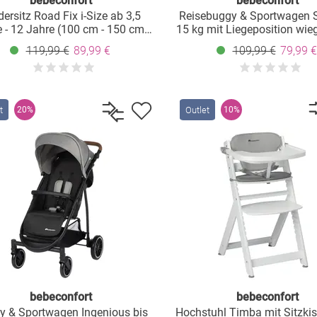
bebeconfort
bebeconfort
dersitz Road Fix i-Size ab 3,5
Reisebuggy & Sportwagen 
 - 12 Jahre (100 cm - 150 cm)
15 kg mit Liegeposition wieg
ur 3,8 kg mit Isofix - Black Mist
kg - Mineral Green
119,99 €
89,99 €
109,99 €
79,99 €
t
Outlet
20%
10%
bebeconfort
bebeconfort
y & Sportwagen Ingenious bis
Hochstuhl Timba mit Sitzki