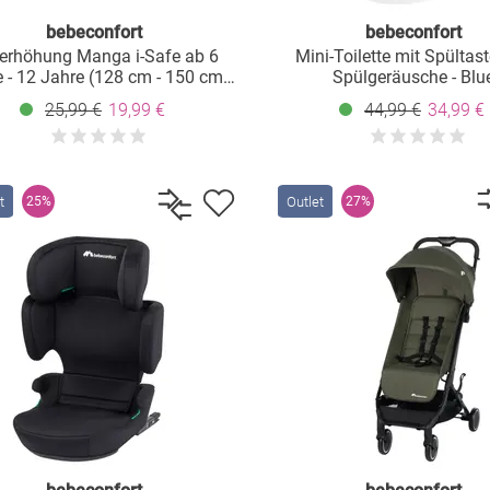
bebeconfort
bebeconfort
zerhöhung Manga i-Safe ab 6
Mini-Toilette mit Spültas
 - 12 Jahre (128 cm - 150 cm)
Spülgeräusche - Blu
e Fahrzeuggurtbefestigung - Full
25,99 €
19,99 €
44,99 €
34,99 €
Sunset
t
Outlet
25%
27%