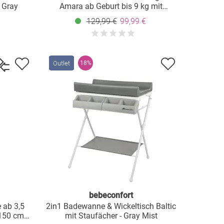
 Gray
Amara ab Geburt bis 9 kg mit
Matratze inkl. Reisetasche - Tinted
129,99 €
99,99 €
Graphite
Outlet
18%
bebeconfort
 ab 3,5
2in1 Badewanne & Wickeltisch Baltic
 150 cm)
mit Staufächer - Gray Mist