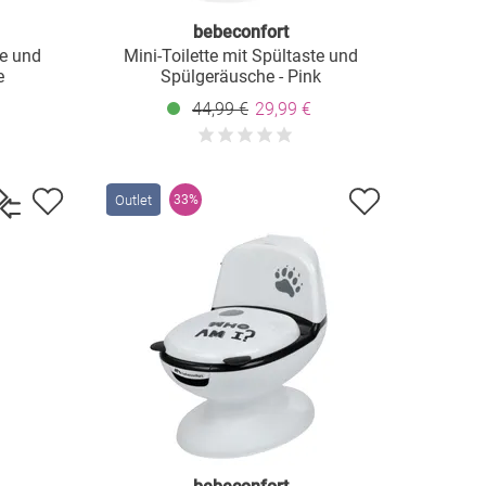
bebeconfort
te und
Mini-Toilette mit Spültaste und
e
Spülgeräusche - Pink
44,99 €
29,99 €
Outlet
33%