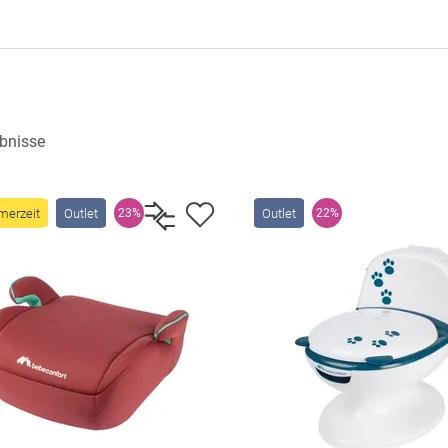
bnisse
erzeit
Outlet
Outlet
23%
22%