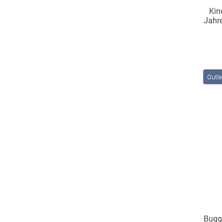
Kin
Jahre
wiegt n
Outle
Bugg