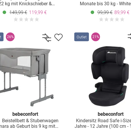
22 kg mit Knickschieber &
Monate bis 30 kg - White
iegeposition - Tinted Gray
149,99 €
119,99 €
99,99 €
89,99 €
t
Outlet
26%
21%
bebeconfort
bebeconfort
1 Beistellbett & Stubenwagen
Kindersitz Road Safe i-Size
ara ab Geburt bis 9 kg mit
Jahre - 12 Jahre (100 cm -