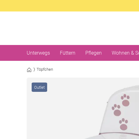
Unterwegs
Füttern
Pflegen
Wohnen & S
Töpfchen
Outlet