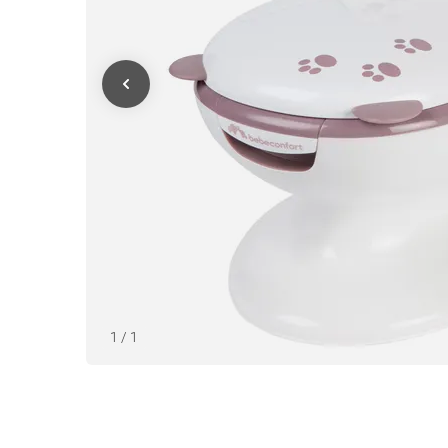
1
/
1