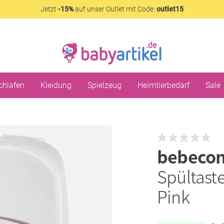
Jetzt
-15%
auf unser Outlet mit Code:
outlet15
chlafen
Kleidung
Spielzeug
Heimtierbedarf
Sale
bebecon
Spültast
Pink