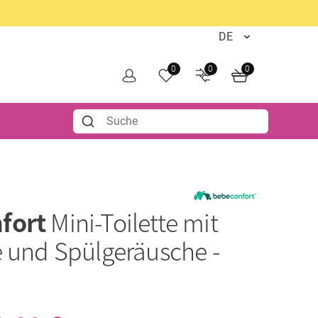
0
0
0
fort
Mini-Toilette mit
e und Spülgeräusche -