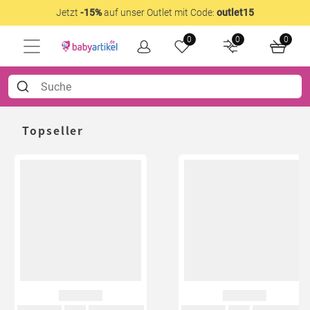
Jetzt
-15%
auf unser Outlet mit Code:
outlet15
0
0
0
Topseller