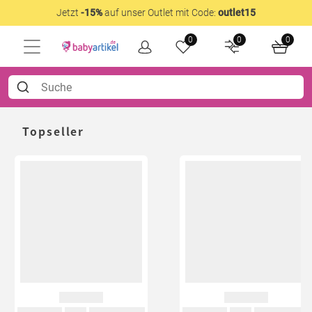
Jetzt
-15%
auf unser Outlet mit Code:
outlet15
0
0
0
Topseller