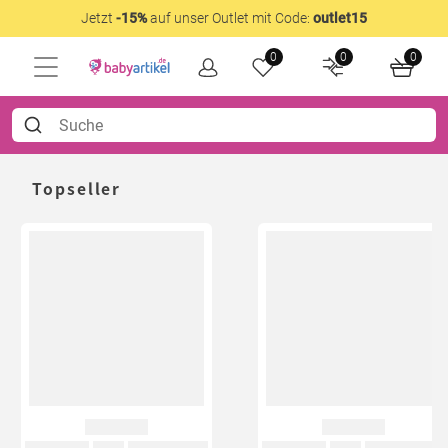
Jetzt
-15%
auf unser Outlet mit Code:
outlet15
0
0
0
Topseller