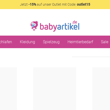
Jetzt
-15%
auf unser Outlet mit Code:
outlet15
chlafen
Kleidung
Spielzeug
Heimtierbedarf
Sale