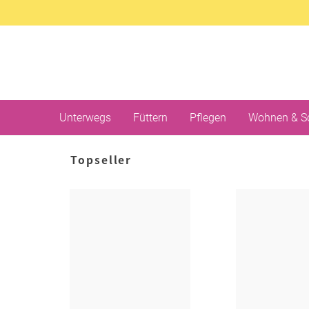
Unterwegs
Füttern
Pflegen
Wohnen & S
Topseller