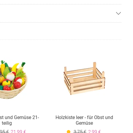
bst und Gemüse 21-
Holzkiste leer - für Obst und
teilig
Gemüse
,95 €
21,99 €
3,75 €
2,99 €