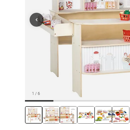
1
/
6