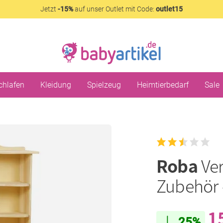
Jetzt
-15%
auf unser Outlet mit Code:
outlet15
chlafen
Kleidung
Spielzeug
Heimtierbedarf
Sale
Roba
Ve
Zubehör 
1
25%