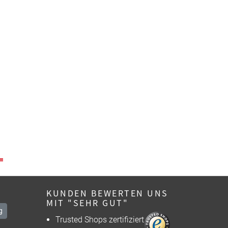
Holzkiste leer - für Obst und
Kasse mit Scanner für Kaufl
Gemüse
3,75 €
2,99 €
64,50 €
46,99 €
KUNDEN BEWERTEN UNS
MIT "SEHR GUT"
g
Trusted Shops zertifiziert