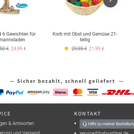
 6 Gewichten für
Korb mit Obst und Gemüse 21-
mannsladen
teilig
,50 €
24,99 €
29,95 €
21,99 €
— Sicher bezahlt, schnell geliefert —
VICE
KONTAKT
gen & Antworten
Hilfe zu meiner Bestellun
ferung und Versand
service@babyartikel.de