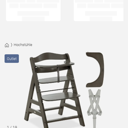
Hochstühle
Outlet
1
/
19