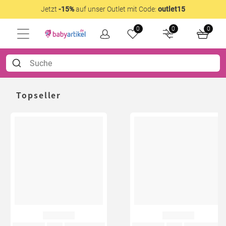
Jetzt
-15%
auf unser Outlet mit Code:
outlet15
0
0
0
Topseller