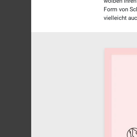
wölben ihren
Form von Sch
vielleicht au