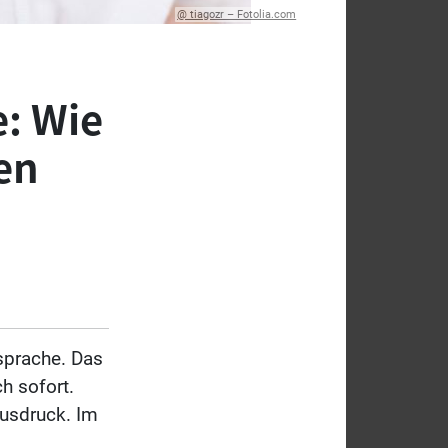
@ tiagozr – Fotolia.com
e: Wie
en
sprache. Das
h sofort.
usdruck. Im