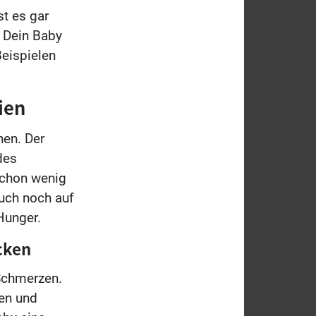
t es gar
s Dein Baby
eispielen
ien
nen. Der
des
Schon wenig
uch noch auf
Hunger.
cken
 Schmerzen.
en und