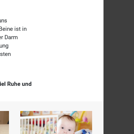
uns
eine ist in
er Darm
rung
rsten
iel Ruhe und