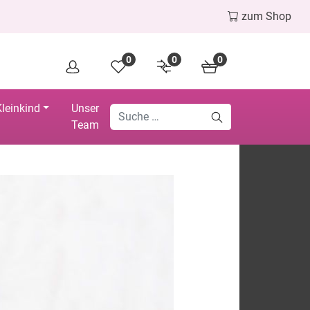
zum Shop
0
0
0
leinkind
Unser
Team