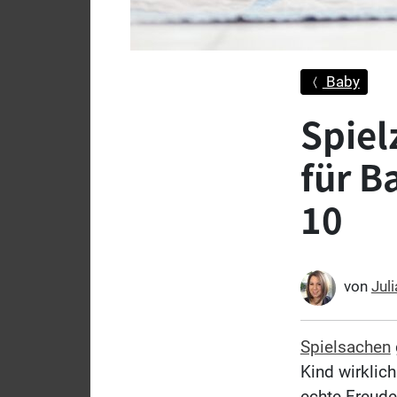
Baby
Spiel
für B
10
von
Jul
Spielsachen
Kind wirklic
echte Freud