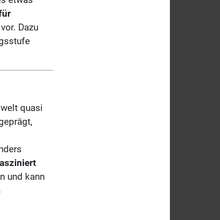
für
vor. Dazu
ngsstufe
mwelt quasi
sgeprägt,
onders
asziniert
en und kann
n