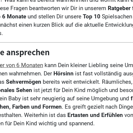
ese Fragen beantworten wir Dir in unserem
Ratgeber 
b 6 Monate
und stellen Dir unsere
Top 10
Spielsachen 
unächst einen kurzen Blick auf die aktuelle Entwicklu
s.
ne ansprechen
ter von 6 Monaten
kann Dein kleiner Liebling seine U
nnen wahrnehmen. Der
Hörsinn
ist fast vollständig au
das
Sehvermögen
bereits weit entwickelt. Räumliches,
onales Sehen
ist jetzt für Dein Kind möglich und bes
ein Baby ist sehr neugierig auf seine Umgebung und
f
hen, Farben und Formen
. Es greift gezielt nach Ding
sthalten. Weiterhin ist das
Ertasten und Erfühlen
vo
 für Dein Kind wichtig und spannend.