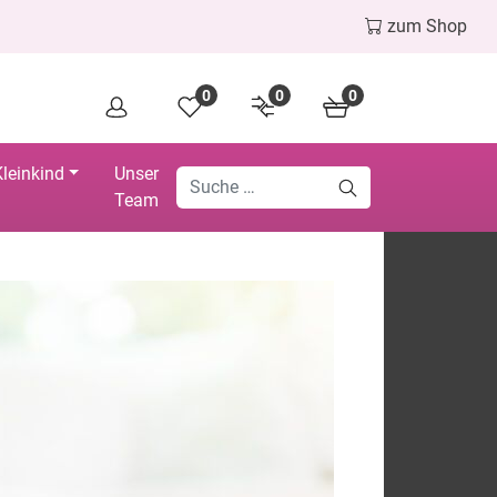
zum Shop
0
0
0
leinkind
Unser
Team