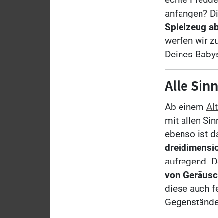
anfangen? Di
Spielzeug a
werfen wir z
Deines Baby
Alle Sin
Ab
einem
Al
mit allen Si
ebenso ist 
dreidimensi
aufregend. D
von Geräusc
diese auch fe
Gegenständen