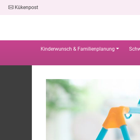
Kükenpost
Kinderwunsch & Familienplanung
Schw