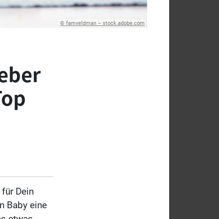
© famveldman – stock.adobe.com
geber
Top
 für Dein
en Baby eine
es etwas