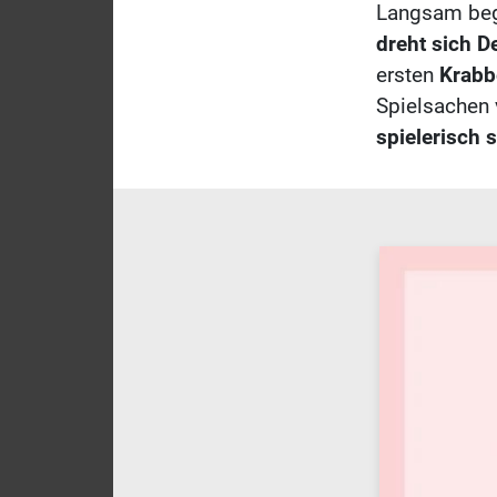
Langsam begi
dreht sich D
ersten
Krabb
Spielsachen v
spielerisch 