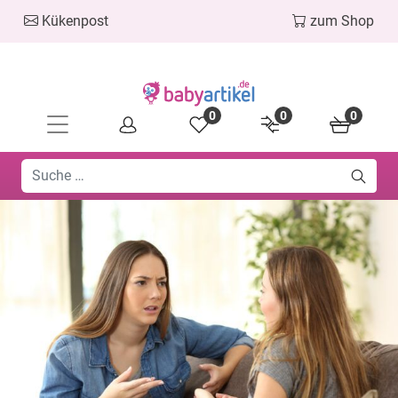
Kükenpost
zum Shop
0
0
0