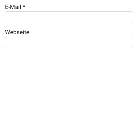
E-Mail
*
Webseite
Namen, E-Mail und Website für den nächsten
Kommentar im Browser speichern
KÜKENPOST
Ja, ich möchte den Newsletter von Babyartikel.de erhalten
und über Aktionen informiert werden. Dabei darf mein