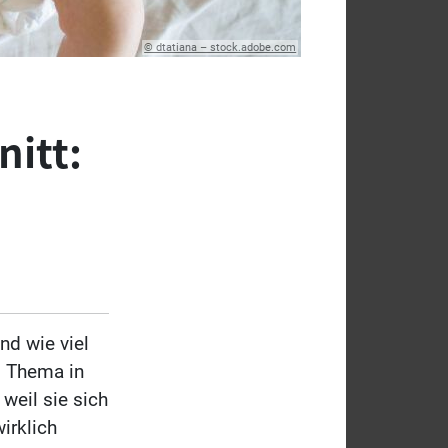
© dtatiana – stock.adobe.com
itt:
nd wie viel
s Thema in
weil sie sich
irklich