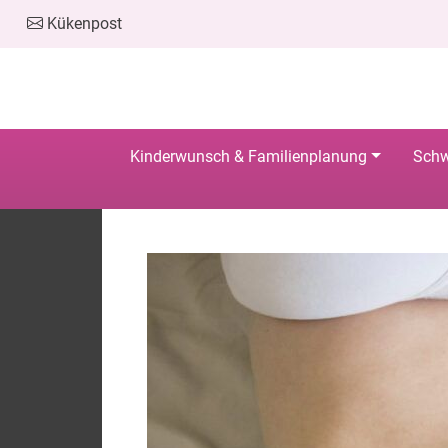
Kükenpost
Kinderwunsch & Familienplanung
Schw