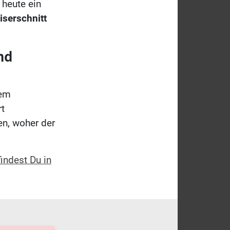
 heute ein
serschnitt
nd
dem
t
en, woher der
indest Du in