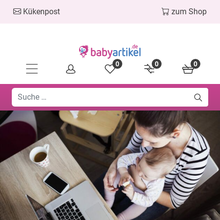
Kükenpost
zum Shop
0
0
0