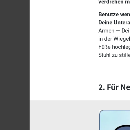
verdrehen m
Benutze wenn
Deine Unter
Armen — Dein
in der Wiege
Füße hochleg
Stuhl zu still
2. Für N