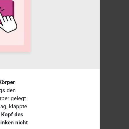
Körper
gs den
rper gelegt
lag, klappte
 Kopf des
rinken nicht