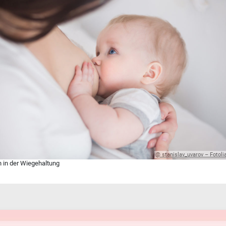
@ stanislav_uvarov – Fotol
en in der Wiegehaltung