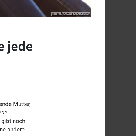
© Halfpoint/ Fotolia.com
e jede
ende Mutter,
ese
 gibt noch
ine andere