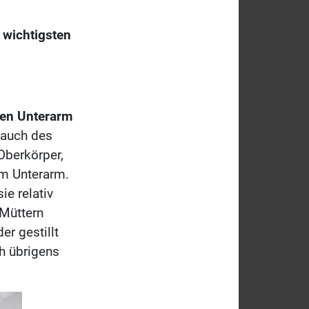
 wichtigsten
nen Unterarm
auch des
 Oberkörper,
em Unterarm.
ie relativ
 Müttern
r gestillt
ch übrigens