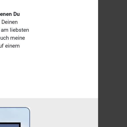
denen Du
f Deinen
 am liebsten
 auch meine
auf einem