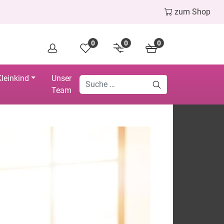
zum Shop
0
0
0
leinkind
Unser
Team