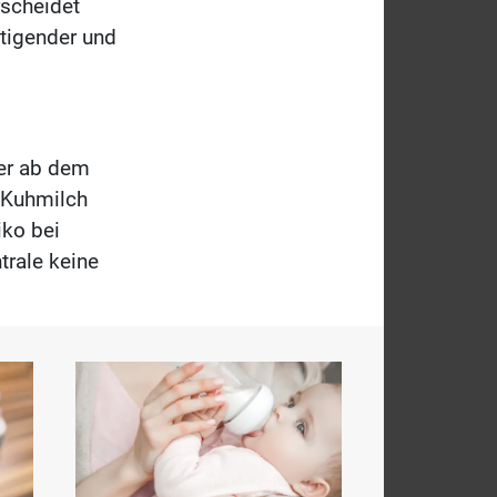
scheidet
ttigender und
der ab dem
u Kuhmilch
iko bei
trale keine