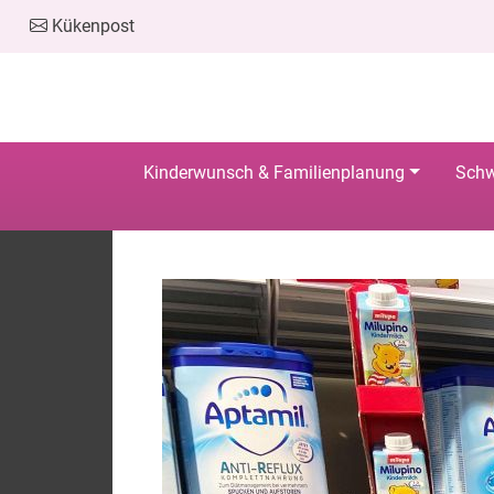
Kükenpost
Kinderwunsch & Familienplanung
Schw