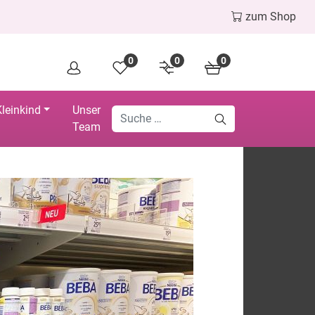
zum Shop
0
0
0
leinkind
Unser
Team