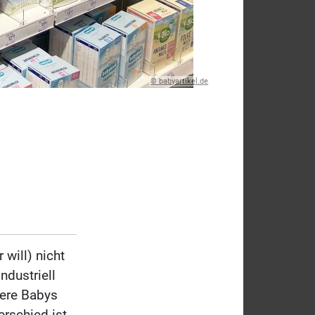
© babyartikel.de
 will) nicht
ndustriell
ßere Babys
rschied ist,