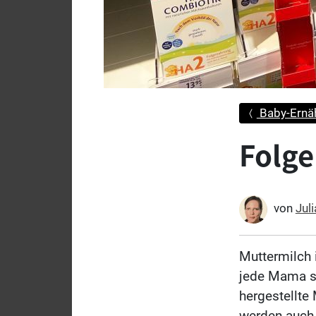
Baby-Ernä
Folge
von
Juli
Muttermilch i
jede Mama st
hergestellte
werden auch 