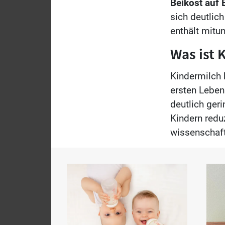
Beikost auf 
sich deutlic
enthält mitu
Was ist 
Kindermilch 
ersten Leben
deutlich geri
Kindern reduz
wissenschaf