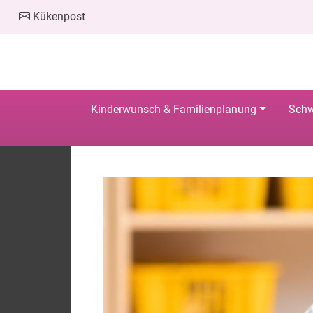
Kükenpost
Kinderwunsch & Familienplanung
Schw