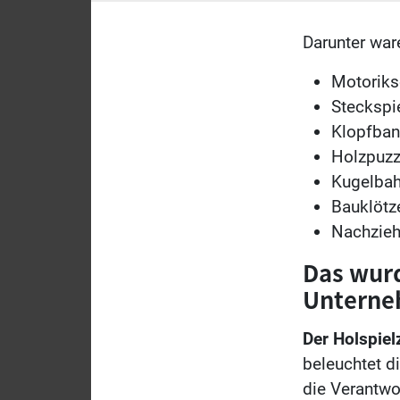
Darunter war
Motoriksc
Steckspi
Klopfbank
Holzpuzz
Kugelbah
Bauklötz
Nachzieh
Das wurd
Unterne
Der Holspiel
beleuchtet d
die Verantwo