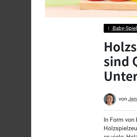
Baby-Spiel
Holzs
sind 
Unte
von
Jen
In Form von 
Holzspielzeu
es viele: Ho