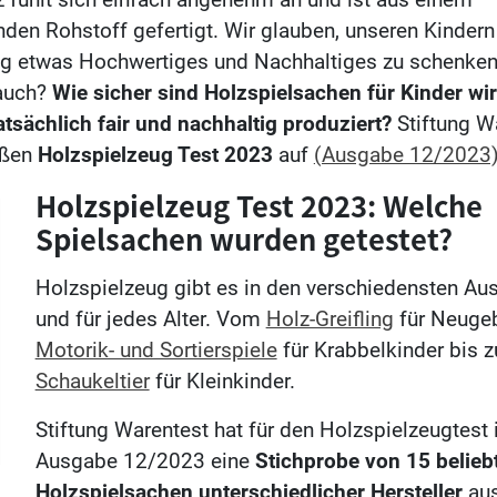
en Rohstoff gefertigt. Wir glauben, unseren Kindern
g etwas Hochwertiges und Nachhaltiges zu schenken
auch?
Wie sicher sind Holzspielsachen für Kinder wi
atsächlich fair und nachhaltig produziert?
Stiftung W
oßen
Holzspielzeug Test 2023
auf
(Ausgabe 12/2023
Holzspielzeug Test 2023: Welche
Spielsachen wurden getestet?
Holzspielzeug gibt es in den verschiedensten Au
und für jedes Alter. Vom
Holz-Greifling
für Neuge
Motorik- und Sortierspiele
für Krabbelkinder bis 
Schaukeltier
für Kleinkinder.
Stiftung Warentest hat für den Holzspielzeugtest 
Ausgabe 12/2023 eine
Stichprobe von 15 belieb
Holzspielsachen unterschiedlicher Hersteller
aus