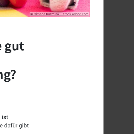
© Oksana Kuzmina – stock.adobe.com
e gut
ng?
 ist
e dafür gibt