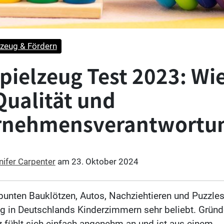
zeug & Fördern
pielzeug Test 2023: Wi
Qualität und
rnehmensverantwortu
nifer Carpenter
am
23. Oktober 2024
bunten Bauklötzen, Autos, Nachziehtieren und Puzzles
g in Deutschlands Kinderzimmern sehr beliebt. Gründ
lz fühlt sich einfach angenehm an und ist aus einem