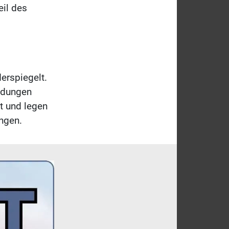
eil des
derspiegelt.
eidungen
t und legen
ngen.