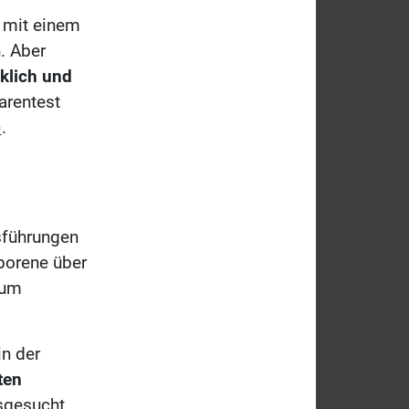
 mit einem
. Aber
rklich und
arentest
)
.
sführungen
borene über
zum
in der
ten
gesucht.