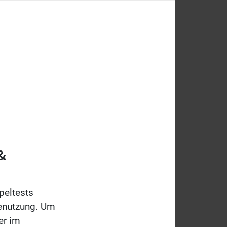
&
peltests
Benutzung. Um
er im