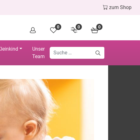
zum Shop
0
0
0
leinkind
Unser
Team