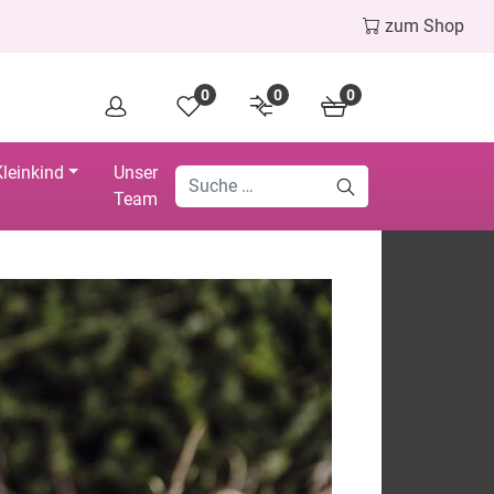
zum Shop
0
0
0
leinkind
Unser
Team