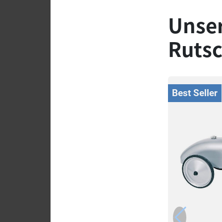
Unser
Ruts
Best Seller