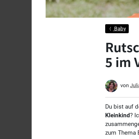
Baby
Rutsc
5 im 
von
Jul
Du bist auf 
Kleinkind
? I
zusammengest
zum Thema B