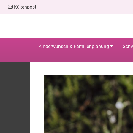
Kükenpost
Kinderwunsch & Familienplanung
Schw