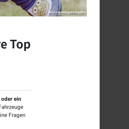
amelie -stock.adobe.com
re Top
 oder ein
 Fahrzeuge
eine Fragen