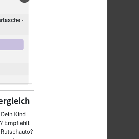
Zum Produkt
ertasche -
69,99 €
ergleich
Dein Kind
n? Empfiehlt
n Rutschauto?