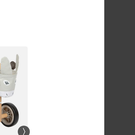
Platz 3
Chicco
2in1 Schaukelpferd Rodeo &
Friends mit Music & Lichter