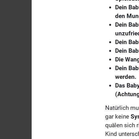
Dein Bab
den Mun
Dein Bab
unzufrie
Dein Bab
Dein Bab
Die Wang
Dein Bab
werden.
Das Baby
(Achtung
Natürlich mu
gar keine
Sy
quälen sich 
Kind untersch