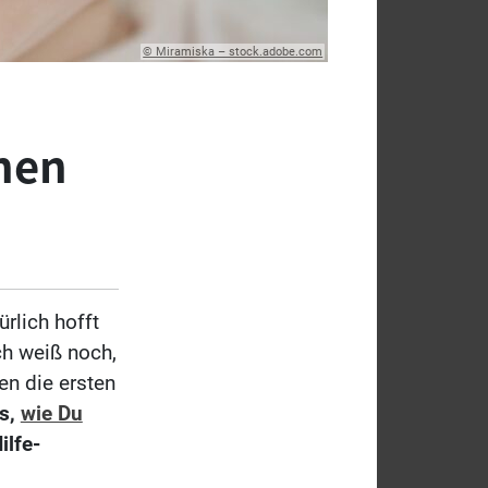
© Miramiska – stock.adobe.com
nen
rlich hofft
ch weiß noch,
en die ersten
s,
wie Du
ilfe-