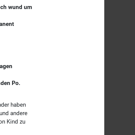
auch wund um
manent
ragen
nden Po.
nder haben
 und andere
on Kind zu