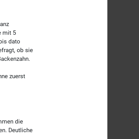
ganz
e mit 5
bis dato
fragt, ob sie
 Backenzahn.
.
ne zuerst
mmen die
n. Deutliche