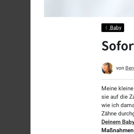
Baby
Sofor
von
Ber
Meine kleine 
sie auf die Z
wie ich dama
Zähne durchg
Deinem Baby
Maßnahmen