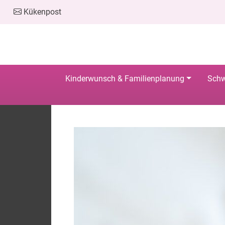
Kükenpost
Kinderwunsch & Familienplanung
Schw