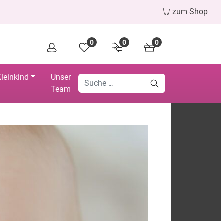
zum Shop
0
0
0
leinkind
Unser
Team