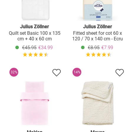
Julius Zöllner
Julius Zöllner
Quilt set Basic 100 x 135
Fitted sheet for cot 60 x
cm + 40 x 60 cm
120 / 70 x 140 cm - Ecru
€45.95
€34.99
€8.95
€7.99
32%
14%