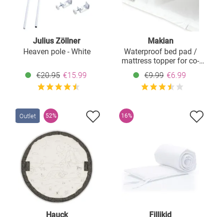
Julius Zöllner
Makian
Heaven pole - White
Waterproof bed pad /
mattress topper for co-
sleepers & cradles - Molton
€20.95
€15.99
€9.99
€6.99
90 x 40 cm
Outlet
52%
16%
Hauck
Fillikid