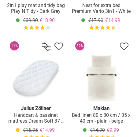
2in1 play mat and tidy bag
Nest for extra bed
Play N Tidy - Dark Grey
Premium Vario 3in1 - White
€39.90
€18.90
€17.90
€14.99
11%
32%
Julius Zöllner
Makian
Handcart & bassinet
Bed linen 80 x 80 cm / 35 x
mattress Dream Soft 37 x
40 cm - plain - beige
70 cm
€16.95
€14.99
€14.90
€9.99