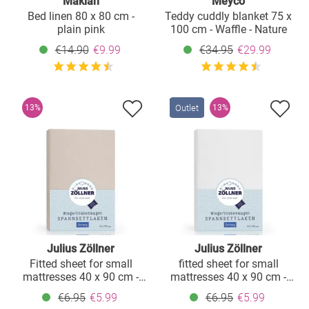
Makian
Meyco
Bed linen 80 x 80 cm -
Teddy cuddly blanket 75 x
plain pink
100 cm - Waffle - Nature
€14.90
€9.99
€34.95
€29.99
Outlet
13%
13%
Julius Zöllner
Julius Zöllner
Fitted sheet for small
fitted sheet for small
mattresses 40 x 90 cm -
mattresses 40 x 90 cm -
Shell
white
€6.95
€5.99
€6.95
€5.99