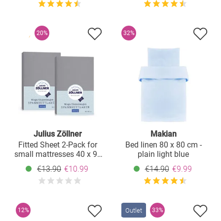
20%
32%
Julius Zöllner
Makian
Fitted Sheet 2-Pack for
Bed linen 80 x 80 cm -
small mattresses 40 x 90
plain light blue
cm - Anthracite
€13.90
€10.99
€14.90
€9.99
Outlet
12%
33%