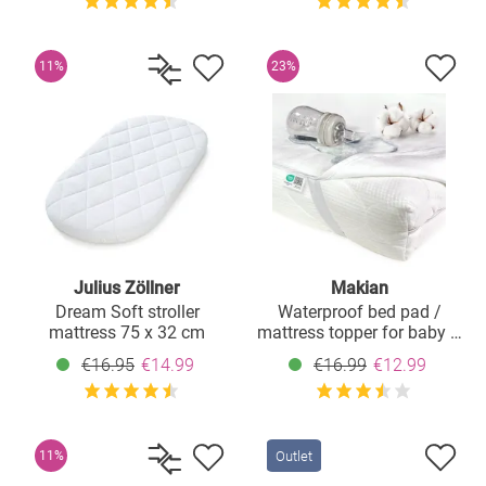
11%
23%
Julius Zöllner
Makian
Dream Soft stroller
Waterproof bed pad /
mattress 75 x 32 cm
mattress topper for baby &
travel cots - Molton 60 x
€16.95
€14.99
€16.99
€12.99
120 cm
Outlet
11%