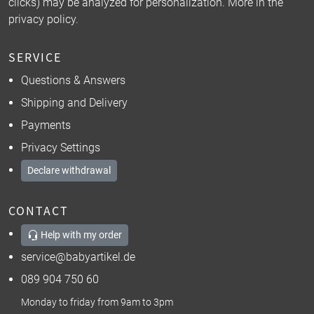
clicks) may be analyzed for personalization. More in the
privacy policy
.
SERVICE
Questions & Answers
Shipping and Delivery
Payments
Privacy Settings
Declare withdrawal
CONTACT
Help with my order
service@babyartikel.de
089 904 750 60
Monday to friday from 9am to 3pm