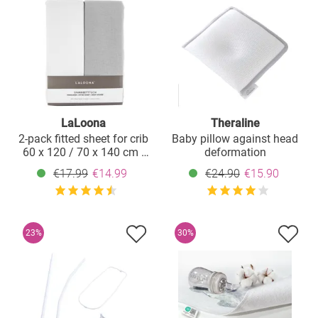
LaLoona
Theraline
2-pack fitted sheet for crib
Baby pillow against head
60 x 120 / 70 x 140 cm -
deformation
white light gray
€17.99
€14.99
€24.90
€15.90
23%
30%