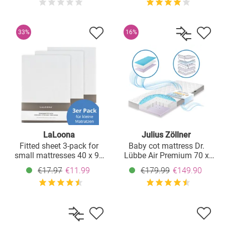
33%
16%
LaLoona
Julius Zöllner
Fitted sheet 3-pack for
Baby cot mattress Dr.
small mattresses 40 x 90
Lübbe Air Premium 70 x
cm - White
140 cm
€17.97
€11.99
€179.99
€149.90