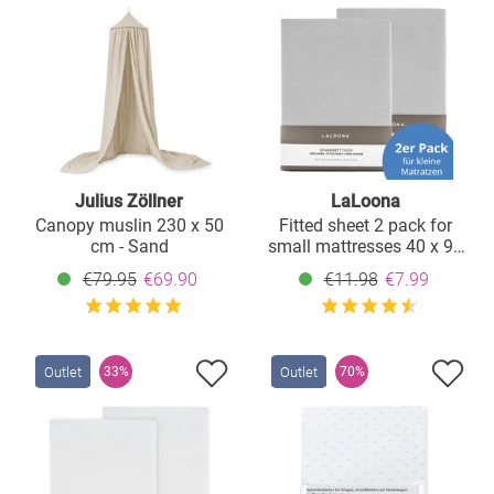
Julius Zöllner
LaLoona
Canopy muslin 230 x 50
Fitted sheet 2 pack for
cm - Sand
small mattresses 40 x 90
cm - Light gray
€79.95
€69.90
€11.98
€7.99
Outlet
Outlet
33%
70%