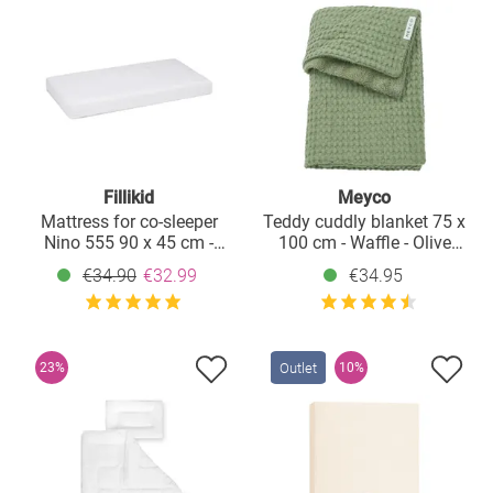
Fillikid
Meyco
Mattress for co-sleeper
Teddy cuddly blanket 75 x
Nino 555 90 x 45 cm -
100 cm - Waffle - Olive
White
Green
€34.90
€32.99
€34.95
Outlet
23%
10%