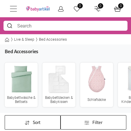
0
0
0
Live & Sleep
Bed Accessories
Bed Accessories
Babybettwäsche &
Babybettdecken &
B
Schlafsäcke
Bettsets
Babykissen
Kinde
Sort
Filter