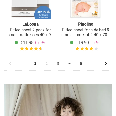
LaLoona
Pinolino
Fitted sheet 2 pack for
Fitted sheet for side bed &
small mattresses 40 x 90
cradle - pack of 2 40 x 70 /
cm - White
55 x 90 cm - star - light
€11.98
€7.99
€19.90
€5.90
blue
1
2
3
…
6