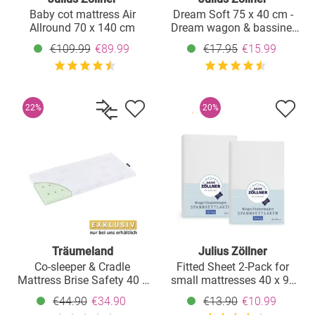
Baby cot mattress Air
Dream Soft 75 x 40 cm -
Allround 70 x 140 cm
Dream wagon & bassinet
mattress
€109.99
€89.99
€17.95
€15.99
22%
20%
Träumeland
Julius Zöllner
Co-sleeper & Cradle
Fitted Sheet 2-Pack for
Mattress Brise Safety 40 x
small mattresses 40 x 90
90 cm
cm - White
€44.90
€34.90
€13.90
€10.99