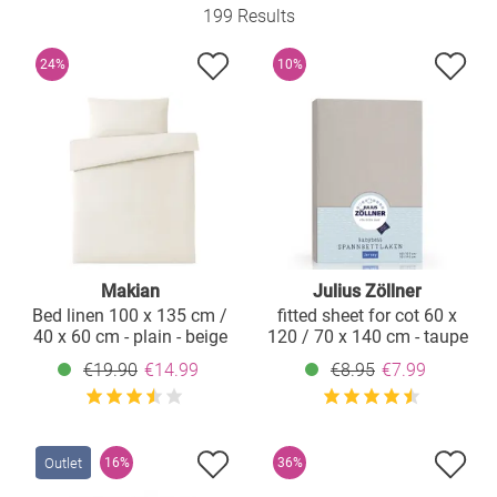
199 Results
24%
10%
Makian
Julius Zöllner
Bed linen 100 x 135 cm /
fitted sheet for cot 60 x
40 x 60 cm - plain - beige
120 / 70 x 140 cm - taupe
€19.90
€14.99
€8.95
€7.99
Outlet
16%
36%