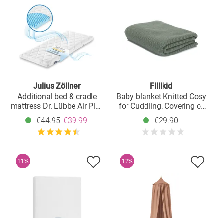
Julius Zöllner
Fillikid
Additional bed & cradle
Baby blanket Knitted Cosy
mattress Dr. Lübbe Air Plus
for Cuddling, Covering or
40 x 90 cm
Laying Underneath 80 x
€44.95
€39.99
€29.90
100 cm - Green
11%
12%