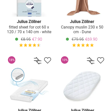
Julius Zöllner
Julius Zöllner
fitted sheet for cot 60 x
Canopy muslin 230 x 50
120 / 70 x 140 cm - white
cm - Dune
€8.95
€7.90
€79.95
€69.90
18%
10%
Julius Zöllner
Julius Zöllner