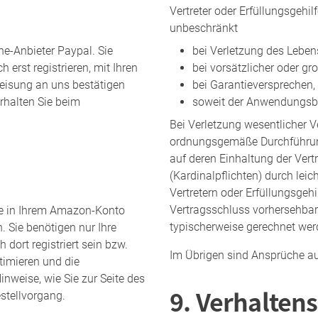
Vertreter oder Erfüllungsgehil
unbeschränkt
e-Anbieter Paypal. Sie
bei Verletzung des Leben
h erst registrieren, mit Ihren
bei vorsätzlicher oder gr
eisung an uns bestätigen
bei Garantieversprechen, 
rhalten Sie beim
soweit der Anwendungsber
Bei Verletzung wesentlicher Ve
ordnungsgemäße Durchführung
auf deren Einhaltung der Vert
(Kardinalpflichten) durch leic
Vertretern oder Erfüllungsgehi
Vertragsschluss vorhersehba
e in Ihrem Amazon-Konto
typischerweise gerechnet we
 Sie benötigen nur Ihre
ort registriert sein bzw.
Im Übrigen sind Ansprüche a
itimieren und die
nweise, wie Sie zur Seite des
9. Verhalten
stellvorgang.