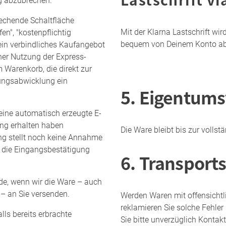
ng abzubrechen.
echende Schaltfläche
Mit der Klarna Lastschrift wi
fen", "kostenpflichtig
bequem von Deinem Konto a
ein verbindliches Kaufangebot
iner Nutzung der Express-
 Warenkorb, die direkt zur
lungsabwicklung ein
5. Eigentums
eine automatisch erzeugte E-
lung erhalten haben
Die Ware bleibt bis zur volls
ng stellt noch keine Annahme
h die Eingangsbestätigung
6. Transport
de, wenn wir die Ware – auch
– an Sie versenden.
Werden Waren mit offensichtl
reklamieren Sie solche Fehler
ls bereits erbrachte
Sie bitte unverzüglich Konta