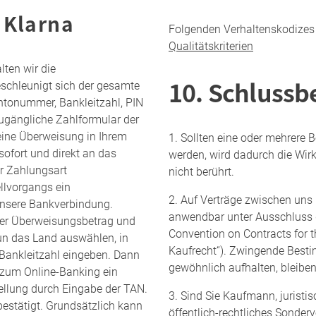
 Klarna
Folgenden Verhaltenskodizes
Qualitätskriterien
lten wir die
10. Schluss
eschleunigt sich der gesamte
ontonummer, Bankleitzahl, PIN
zugängliche Zahlformular der
 eine Überweisung in Ihrem
1. Sollten eine oder mehrere
sofort und direkt an das
werden, wird dadurch die Wi
r Zahlungsart
nicht berührt.
llvorgangs ein
2. Auf Verträge zwischen uns 
 unsere Bankverbindung.
anwendbar unter Ausschluss 
der Überweisungsbetrag und
Convention on Contracts for t
n das Land auswählen, in
Kaufrecht“). Zwingende Best
Bankleitzahl eingeben. Dann
gewöhnlich aufhalten, bleibe
 zum Online-Banking ein
ellung durch Eingabe der TAN.
3. Sind Sie Kaufmann, juristi
bestätigt. Grundsätzlich kann
öffentlich-rechtliches Sonder