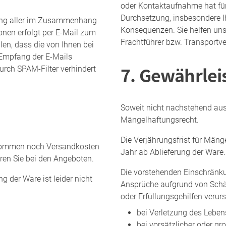
oder Kontaktaufnahme hat für
Durchsetzung, insbesondere I
lung aller im Zusammenhang
Konsequenzen. Sie helfen un
onen erfolgt per E-Mail zum
Frachtführer bzw. Transportv
len, dass die von Ihnen bei
r Empfang der E-Mails
7. Gewährlei
urch SPAM-Filter verhindert
Soweit nicht nachstehend ausd
Mängelhaftungsrecht.
Die Verjährungsfrist für Män
kommen noch Versandkosten
Jahr ab Ablieferung der Ware.
ren Sie bei den Angeboten.
Die vorstehenden Einschränku
g der Ware ist leider nicht
Ansprüche aufgrund von Schäd
oder Erfüllungsgehilfen veru
bei Verletzung des Leben
bei vorsätzlicher oder gro