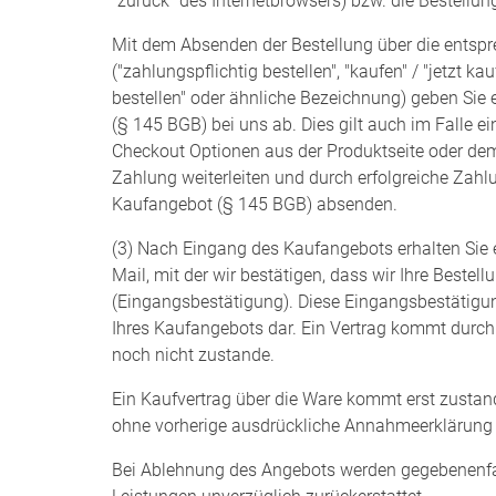
"zurück" des Internetbrowsers) bzw. die Bestellu
Mit dem Absenden der Bestellung über die entspr
("zahlungspflichtig bestellen", "kaufen" / "jetzt kau
bestellen" oder ähnliche Bezeichnung) geben Sie 
(§ 145 BGB) bei uns ab. Dies gilt auch im Falle e
Checkout Optionen aus der Produktseite oder dem
Zahlung weiterleiten und durch erfolgreiche Zah
Kaufangebot (§ 145 BGB) absenden.
(3) Nach Eingang des Kaufangebots erhalten Sie 
Mail, mit der wir bestätigen, dass wir Ihre Bestel
(Eingangsbestätigung). Diese Eingangsbestätigu
Ihres Kaufangebots dar. Ein Vertrag kommt durc
noch nicht zustande.
Ein Kaufvertrag über die Ware kommt erst zustan
ohne vorherige ausdrückliche Annahmeerklärung 
Bei Ablehnung des Angebots werden gegebenenfal