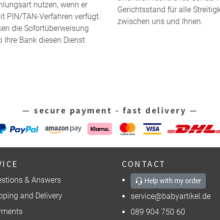
ahlungsart nutzen, wenn er
Gerichtsstand für alle Strei
it PIN/TAN-Verfahren verfügt.
zwischen uns und Ihnen.
nken die Sofortüberweisung
b Ihre Bank diesen Dienst
— secure payment - fast delivery —
VICE
CONTACT
stions & Answers
Help with my order
pping and Delivery
service@babyartikel.de
yments
089 904 750 60