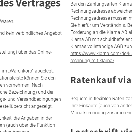
es Vertrages
Bei den Zahlungsarten Klarna 
Rechnungsadresse abweichende
Rechnungsadresse müssen mit
 Waren.
Sie hierfür um Verständnis. 
Forderung an die Klarna AB ab
nd kein verbindliches Angebot
Klarna AB mit schuldbefreiend
Klarnas vollständige AGB zum
tellung) über das Online-
https://www.klarna.com/de/ku
rechnung-mit-klarna/
 im „Warenkorb" abgelegt.
Ratenkauf via
ationsleiste können Sie den
ngen vornehmen. Nach
liche Bezeichnung) und der
Bequem in flexiblen Raten za
ungs- und Versandbedingungen
Ihre Einkäufe (auch von ande
estellübersicht angezeigt.
Monatsrechnung zusammeng
hkeit, die Angaben in der
rn (auch über die Funktion
Lastschrift vi