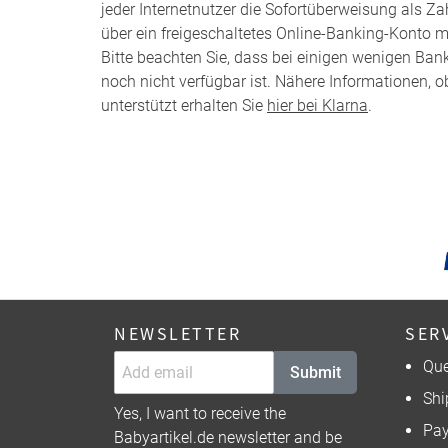
jeder Internetnutzer die Sofortüberweisung als Z
über ein freigeschaltetes Online-Banking-Konto m
Bitte beachten Sie, dass bei einigen wenigen Ba
noch nicht verfügbar ist. Nähere Informationen, o
unterstützt erhalten Sie
hier bei Klarna
.
NEWSLETTER
SER
Que
Submit
Shi
Yes, I want to receive the
Pa
Babyartikel.de newsletter and be