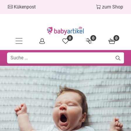
Kükenpost
zum Shop
0
0
0