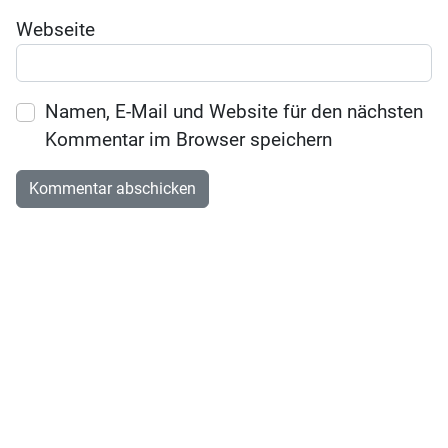
Webseite
Namen, E-Mail und Website für den nächsten
Kommentar im Browser speichern
KÜKENPOST
Ja, ich möchte den Newsletter von Babyartikel.de erhalten
und über Aktionen informiert werden. Dabei darf mein
Nutzungsverhalten (z. B. Öffnungen und Klicks) zur
Personalisierung ausgewertet werden. Mehr finde ich in der
Datenschutzerklärung
.