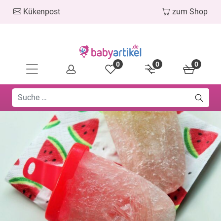
Kükenpost
zum Shop
0
0
0