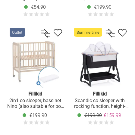
breathable mesh fabric,
spring beds) incl. mattress
€84.90
€199.90
with 4 wheels incl.
- natural
mattress - Grey
Outlet
Summertime
Fillikid
Fillikid
2in1 co-sleeper, bassinet
Scandic co-sleeper with
Nino (also suitable for box
rocking function, height-
spring beds) incl. mattress
adjustable incl. mattress,
€199.90
€199.90
€159.99
- champagne
inner cover & mosquito net
- gray melange