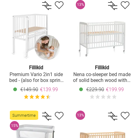
13%
Fillikid
Fillikid
Premium Vario 2in1 side
Nena co-sleeper bed made
bed - (also for box spring
of solid beech wood with 4
beds) - White
lockable castors 60 x 120
€149.90
€139.99
€229.90
€199.99
cm - White
Summertime
13%
15%