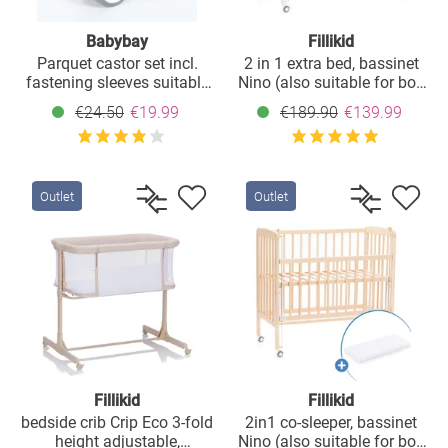
Babybay
Fillikid
Parquet castor set incl.
2 in 1 extra bed, bassinet
fastening sleeves suitable
Nino (also suitable for box
for all Babybay beds -
spring beds) - White
€24.50
€19.99
€189.90
€139.99
white
Outlet
Outlet
Fillikid
Fillikid
bedside crib Crip Eco 3-fold
2in1 co-sleeper, bassinet
height adjustable,
Nino (also suitable for box