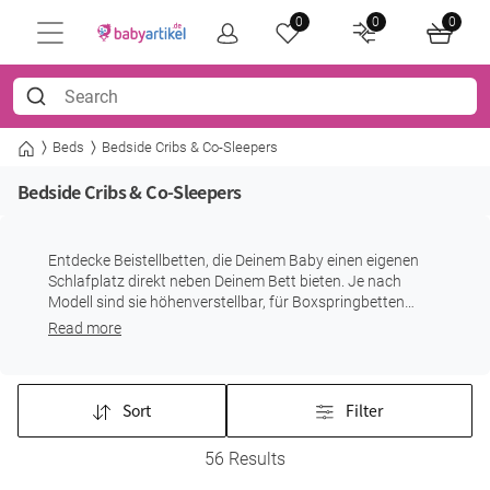
0
0
0
Beds
Bedside Cribs & Co-Sleepers
Bedside Cribs & Co-Sleepers
Entdecke Beistellbetten, die Deinem Baby einen eigenen
Schlafplatz direkt neben Deinem Bett bieten. Je nach
Modell sind sie höhenverstellbar, für Boxspringbetten
geeignet oder lassen sich später als Stuben- oder
Read more
Kinderbett weiterverwenden.
Sort
Filter
56 Results