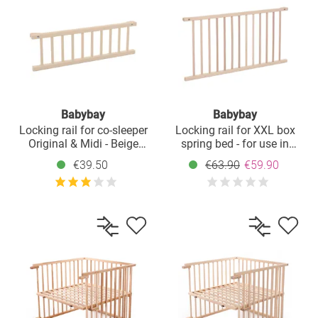
Babybay
Babybay
Locking rail for co-sleeper
Locking rail for XXL box
Original & Midi - Beige
spring bed - for use in
lacquered
children's beds - natural,
€39.50
€63.90
€59.90
untreated