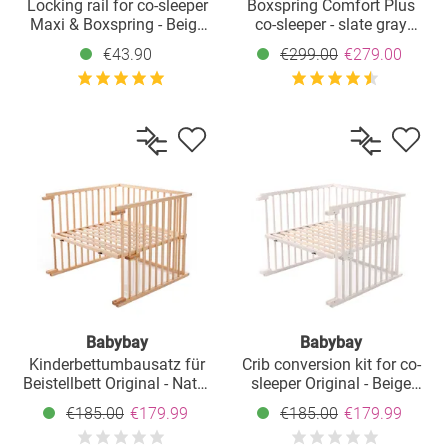
Locking rail for co-sleeper
Boxspring Comfort Plus
Maxi & Boxspring - Beige
co-sleeper - slate gray
lacquered
lacquered
€43.90
€299.00
€279.00
Babybay
Babybay
Kinderbettumbausatz für
Crib conversion kit for co-
Beistellbett Original - Natur
sleeper Original - Beige
lackiert
lacquered
€185.00
€179.99
€185.00
€179.99