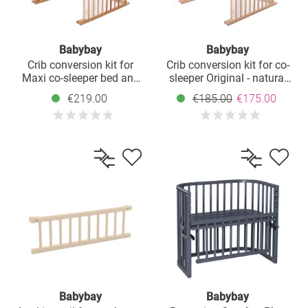
Babybay
Babybay
Crib conversion kit for
Crib conversion kit for co-
Maxi co-sleeper bed and
sleeper Original - natural
Boxspring - oiled beech
untreated
€219.00
€185.00
€175.00
heartwood
Babybay
Babybay