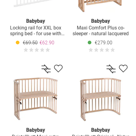
Babybay
Babybay
Locking rail for XXL box
Maxi Comfort Plus co-
spring bed - for use with
sleeper - natural lacquered
children's bed - white
€69.50
€62.90
€279.00
lacquered
Babybay
Babybay