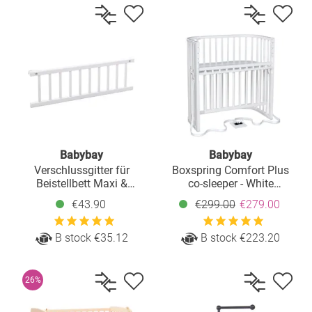
Babybay
Babybay
Verschlussgitter für
Boxspring Comfort Plus
Beistellbett Maxi &
co-sleeper - White
Boxspring - Weiß lackiert
lacquered
€43.90
€299.00
€279.00
B stock €35.12
B stock €223.20
26%