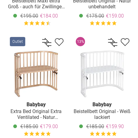
Beistellbett Maxi extra
Beistellbett Original - Natur
Groß - auch für Zwillinge -
unbehandelt
Natur unbehandelt
€195.00
€184.00
€175.00
€159.00
Outlet
13%
Babybay
Babybay
Extra Bed Original Extra
Beistellbett Original - Weiß
Ventilated - Natur
lackiert
lacquered
€185.00
€179.00
€185.00
€159.90