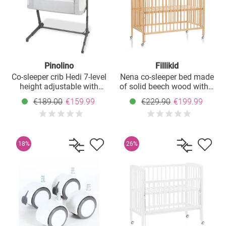
Pinolino
Fillikid
Co-sleeper crib Hedi 7-level
Nena co-sleeper bed made
height adjustable with
of solid beech wood with 4
mesh fabric incl. mattress -
lockable castors 60 x 120
€189.00
€159.99
€229.90
€199.99
Anthracite / Light Grey
cm - natural
18%
26%