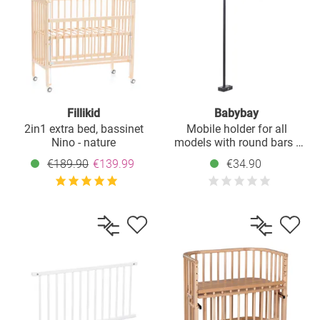
Fillikid
Babybay
2in1 extra bed, bassinet
Mobile holder for all
Nino - nature
models with round bars -
painted slate gray
€189.90
€139.99
€34.90