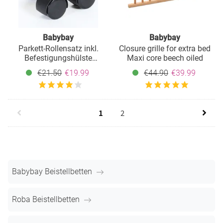
Babybay
Babybay
Parkett-Rollensatz inkl.
Closure grille for extra bed
Befestigungshülste
Maxi core beech oiled
passend für alle Babybay
€21.50
€19.99
€44.90
€39.99
Betten - Schwarz
1
2
Babybay Beistellbetten
Roba Beistellbetten