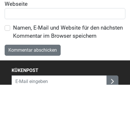
Webseite
Namen, E-Mail und Website für den nächsten
Kommentar im Browser speichern
KÜKENPOST
Ja, ich möchte den Newsletter von Babyartikel.de erhalten
und über Aktionen informiert werden. Dabei darf mein
Nutzungsverhalten (z. B. Öffnungen und Klicks) zur
Personalisierung ausgewertet werden. Mehr finde ich in der
Datenschutzerklärung
.
SERVICE