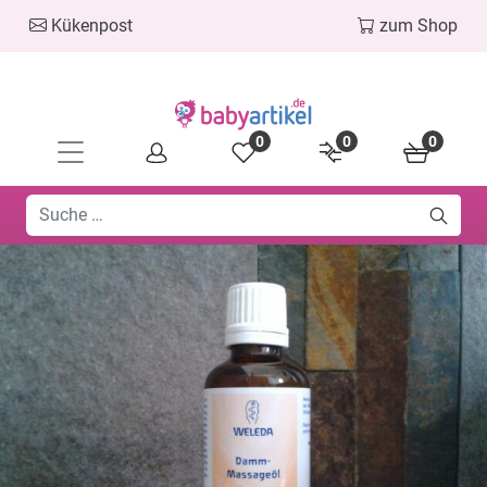
Kükenpost
zum Shop
0
0
0