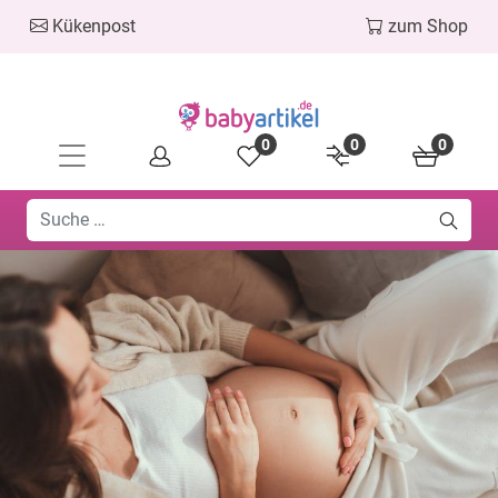
Kükenpost
zum Shop
0
0
0