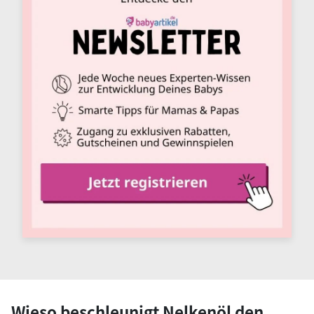
Wieso beschleunigt Nelkenöl den