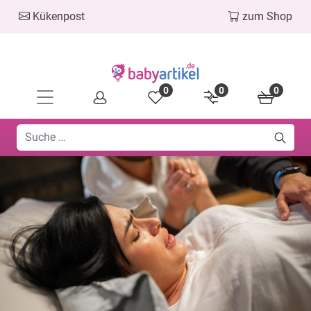
Kükenpost
zum Shop
0
0
0