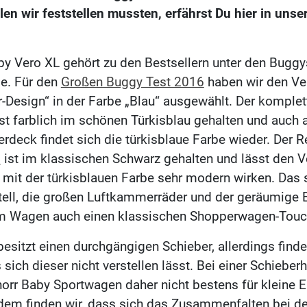
en wir feststellen mussten, erfährst Du hier in uns
by Vero XL gehört zu den Bestsellern unter den Buggy
de. Für den
Großen Buggy Test 2016
haben wir den Ve
-Design“ in der Farbe „Blau“ ausgewählt. Der komplet
ist farblich im schönen Türkisblau gehalten und auch
rdeck findet sich die türkisblaue Farbe wieder. Der R
s
ist im klassischen Schwarz gehalten und lässt den V
mit der türkisblauen Farbe sehr modern wirken. Das s
tell, die großen Luftkammerräder und der geräumige 
em Wagen auch einen klassischen Shopperwagen-Touc
besitzt einen durchgängigen Schieber, allerdings finde
sich dieser nicht verstellen lässt. Bei einer Schiebe
norr Baby Sportwagen daher nicht bestens für kleine E
dem finden wir, dass sich das Zusammenfalten bei de