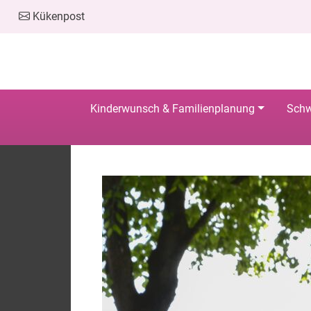
Kükenpost
Kinderwunsch & Familienplanung
Schw