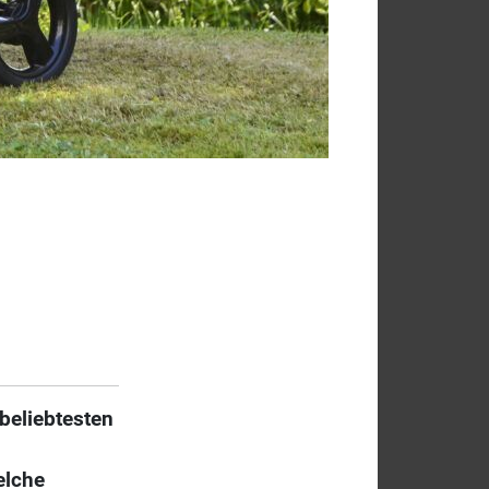
beliebtesten
elche