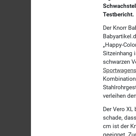
Schwachstell
Testbericht.
Der Knorr Ba
Babyartikel.
„Happy-Color
Sitzeinhang 
schwarzen Ve
Sportwagen
Kombination 
Stahlrohrges
verleihen d
Der Vero XL 
schade, dass 
cm ist der K
geeignet. Zu