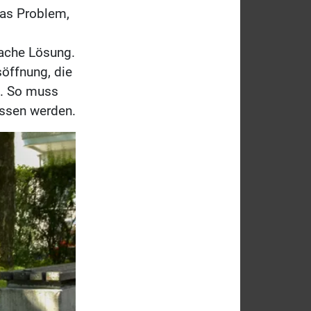
das Problem,
fache Lösung.
söffnung, die
n. So muss
issen werden.