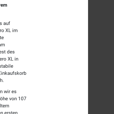
erem
s auf
ro XL im
te
 am
est des
ero XL in
tabile
Einkaufskorb
h.
n wir es
rhöhe von 107
ltern
n ersten