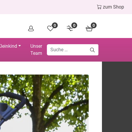
zum Shop
0
0
0
leinkind
Unser
Team