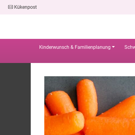
Kükenpost
Kinderwunsch & Familienplanung
Schw