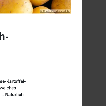
© Candice – stock.adobe
h-
e-Kartoffel-
 welches
st.
Natürlich