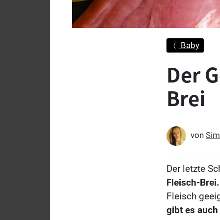
Baby
Der G
Brei
von
Sim
Der letzte Sc
Fleisch-Brei.
Fleisch geei
gibt es auch