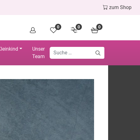
zum Shop
0
0
0
leinkind
Unser
Team