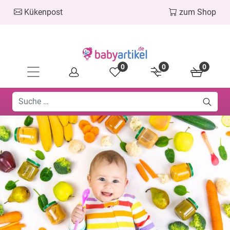
Kükenpost
zum Shop
0
0
0