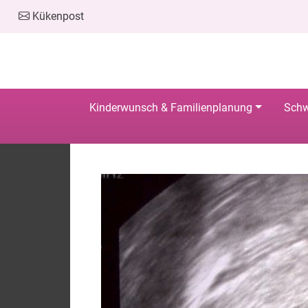
Kükenpost
Kinderwunsch & Familienplanung
Schw