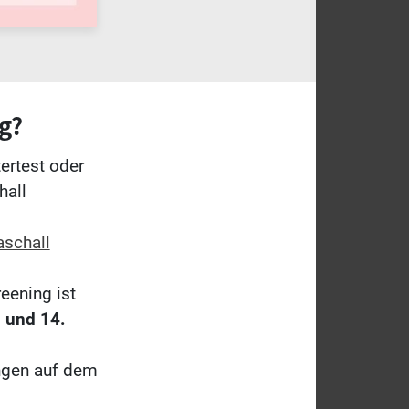
g?
ertest oder
hall
aschall
eening ist
 und 14.
ngen auf dem