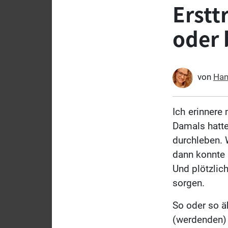
Erstt
oder 
von
Han
Ich
erinnere 
Damals hatte
durchleben. 
dann konnte i
Und plötzlic
sorgen.
So oder so äh
(werdenden) 