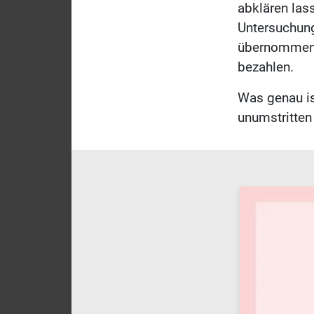
abklären las
Untersuchun
übernommen,
bezahlen.
Was genau is
unumstritte