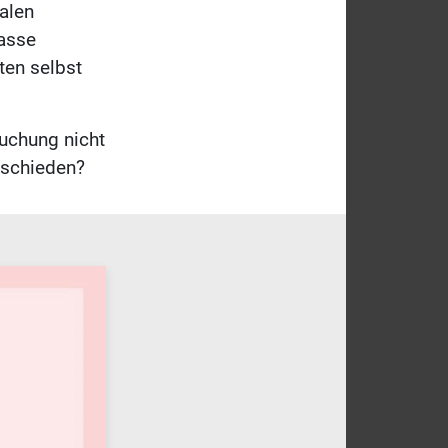
alen
asse
en selbst
suchung nicht
tschieden?