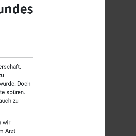
sundes
rschaft.
zu
 würde. Doch
tte spüren.
auch zu
n wir
m Arzt