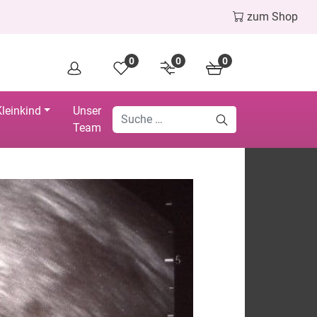
zum Shop
0
0
0
leinkind
Unser
Team