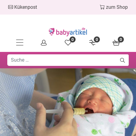
Kükenpost
zum Shop
0
0
0