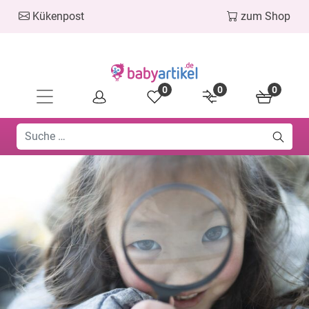
Kükenpost
zum Shop
0
0
0