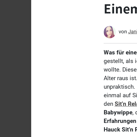
Eine
von
Jan
Was für ein
gestellt, als
wollte. Dies
Alter raus is
unpraktisch. 
einmal auf S
den
Sit’n Re
Babywippe
,
Erfahrungen 
Hauck Sit’n 