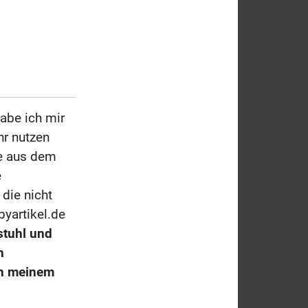
abe ich mir
hr nutzen
ge aus dem
e
 die nicht
byartikel.de
tuhl und
n
 in meinem