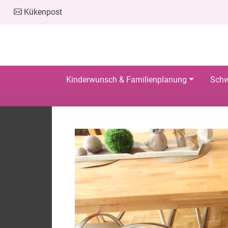
Kükenpost
Kinderwunsch & Familienplanung
Schw