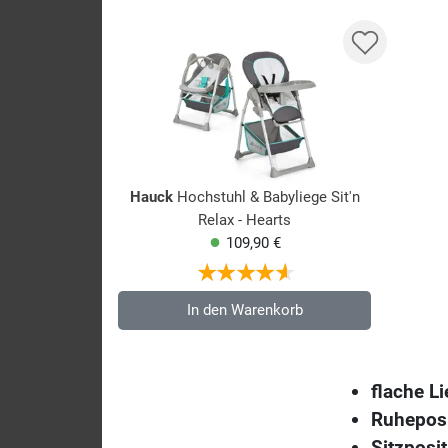
Hauck
Hochstuhl & Babyliege Sit'n
Relax - Hearts
109,90 €
In den Warenkorb
flache L
Ruheposi
Sitzposi