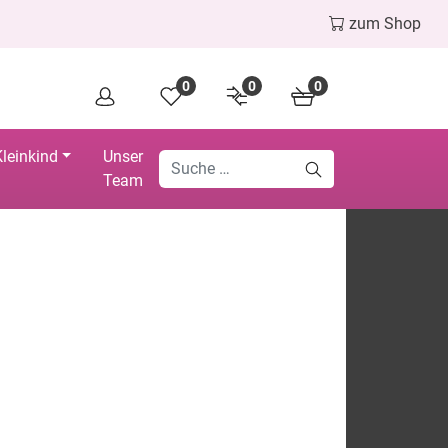
zum Shop
0
0
0
leinkind
Unser
Team