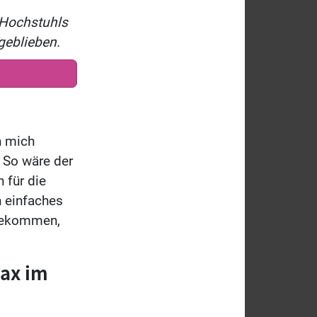
x Hochstuhls
geblieben.
h mich
 So wäre der
 für die
h einfaches
 gekommen,
lax im