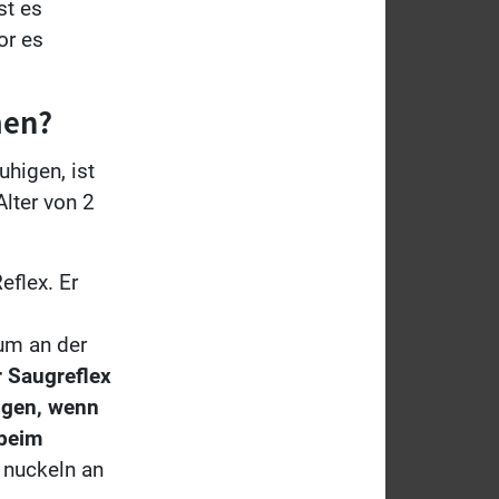
st es
or es
men?
higen, ist
lter von 2
eflex. Er
um an der
 Saugreflex
igen, wenn
 beim
 nuckeln an