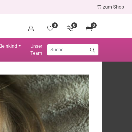
zum Shop
0
0
0
leinkind
Unser
Team