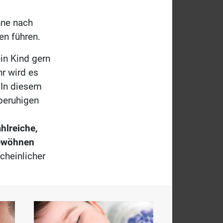
hne nach
en führen.
in Kind gern
r wird es
 In diesem
 beruhigen
ahlreiche,
gewöhnen
cheinlicher