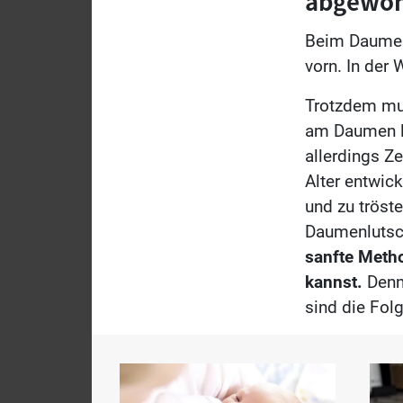
abgewö
Beim Daumen
vorn. In der
Trotzdem mus
am Daumen lu
allerdings Z
Alter entwic
und zu tröst
Daumenlutsc
sanfte Meth
kannst.
Denn 
sind die Fol