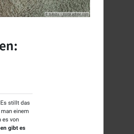
© bubutu – stock.adobe.com
en:
s stillt das
b man einem
n es von
en gibt es