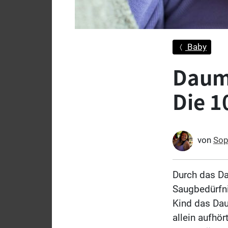
Baby
Daum
Die 1
von
Sop
Durch das Da
Saugbedürfn
Kind das Dau
allein aufhör