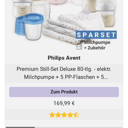
Philips Avent
Premium Still-Set Deluxe 80-tlg. - elektr.
Milchpumpe + 5 PP-Flaschen + 5
Mehrwegbecher + 5 Muttermilchbeutel + 62
Zum Produkt
Stilleinlagen + 3 Mulltücher
169,99 €