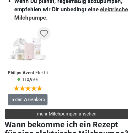
Wenn Du planst, regelmäßig abzupumpen,
empfehlen wir Dir unbedingt eine
elektrische
Milchpumpe
.
Philips Avent
Elektrische Milchpumpe Natural Motion SCF395/31
110,99 €
In den Warenkorb
mehr Milchpumpen ansehen
Wann bekomme ich ein Rezept
für eine elektrische Milchpumpe?