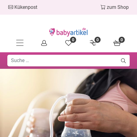
Kükenpost
zum Shop
0
0
0