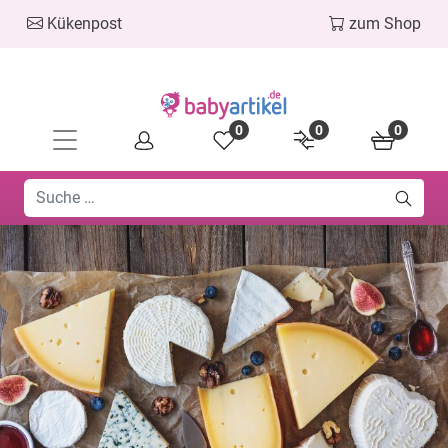
Kükenpost
zum Shop
0
0
0