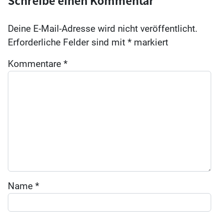
Deine E-Mail-Adresse wird nicht veröffentlicht.
Erforderliche Felder sind mit
*
markiert
Kommentare
*
Name
*