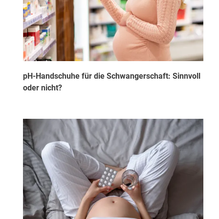
pH-Handschuhe für die Schwangerschaft: Sinnvoll
oder nicht?