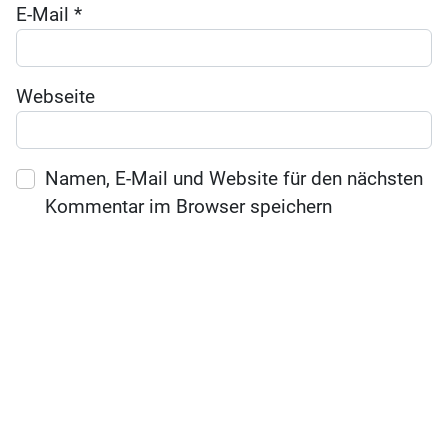
E-Mail
*
Webseite
Namen, E-Mail und Website für den nächsten
Kommentar im Browser speichern
KÜKENPOST
Ja, ich möchte den Newsletter von Babyartikel.de erhalten
und über Aktionen informiert werden. Dabei darf mein