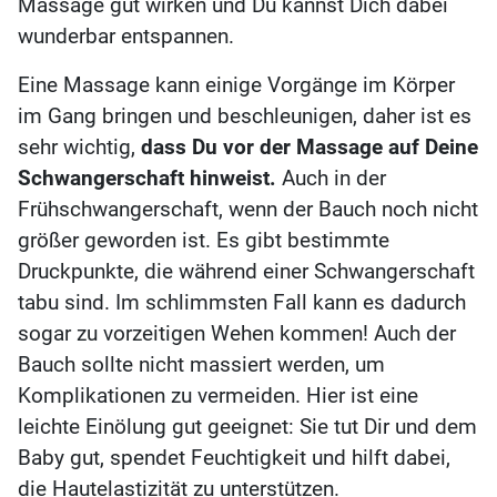
Massage gut wirken und Du kannst Dich dabei
wunderbar entspannen.
Eine Massage kann einige Vorgänge im Körper
im Gang bringen und beschleunigen, daher ist es
sehr wichtig,
dass Du vor der Massage auf Deine
Schwangerschaft hinweist.
Auch in der
Frühschwangerschaft, wenn der Bauch noch nicht
größer geworden ist. Es gibt bestimmte
Druckpunkte, die während einer Schwangerschaft
tabu sind. Im schlimmsten Fall kann es dadurch
sogar zu vorzeitigen Wehen kommen! Auch der
Bauch sollte nicht massiert werden, um
Komplikationen zu vermeiden. Hier ist eine
leichte Einölung gut geeignet: Sie tut Dir und dem
Baby gut, spendet Feuchtigkeit und hilft dabei,
die Hautelastizität zu unterstützen.