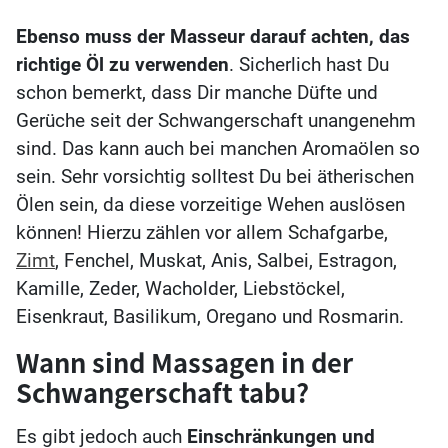
Ebenso muss der Masseur darauf achten, das
richtige Öl zu verwenden
. Sicherlich hast Du
schon bemerkt, dass Dir manche Düfte und
Gerüche seit der Schwangerschaft unangenehm
sind. Das kann auch bei manchen Aromaölen so
sein. Sehr vorsichtig solltest Du bei ätherischen
Ölen sein, da diese vorzeitige Wehen auslösen
können! Hierzu zählen vor allem Schafgarbe,
Zimt
, Fenchel, Muskat, Anis, Salbei, Estragon,
Kamille, Zeder, Wacholder, Liebstöckel,
Eisenkraut, Basilikum, Oregano und Rosmarin.
Wann sind Massagen in der
Schwangerschaft tabu?
Es gibt jedoch auch
Einschränkungen und