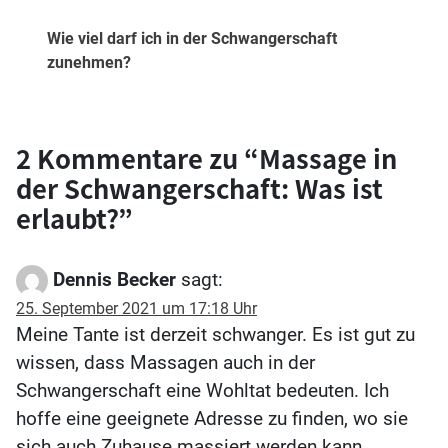
Wie viel darf ich in der Schwangerschaft
zunehmen?
2 Kommentare zu “
Massage in
der Schwangerschaft: Was ist
erlaubt?
”
Dennis Becker
sagt:
25. September 2021 um 17:18 Uhr
Meine Tante ist derzeit schwanger. Es ist gut zu
wissen, dass Massagen auch in der
Schwangerschaft eine Wohltat bedeuten. Ich
hoffe eine geeignete Adresse zu finden, wo sie
sich auch Zuhause massiert werden kann.