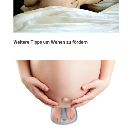
Weitere Tipps um Wehen zu fördern