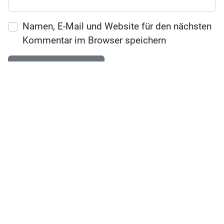
Namen, E-Mail und Website für den nächsten
Kommentar im Browser speichern
KÜKENPOST
Ja, ich möchte den Newsletter von Babyartikel.de erhalten
und über Aktionen informiert werden. Dabei darf mein
Nutzungsverhalten (z. B. Öffnungen und Klicks) zur
Personalisierung ausgewertet werden. Mehr finde ich in der
Datenschutzerklärung
.
SERVICE
Fragen & Antworten