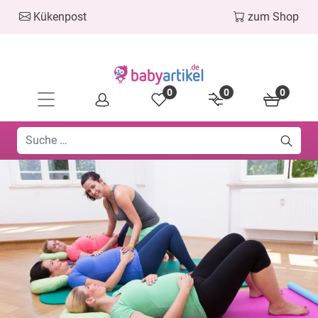
Kükenpost
zum Shop
0
0
0